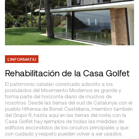
L'INFORMATIU
Rehabilitación de la Casa Golfet
El patrimonio catalán construido adscrito a los
postulados del Movimiento Modernos es grande y
forma parte del horizonte diario de muchos de
nosotros. Desde las tierras del sud de Catalunya con el
pueblo Hifrensa de Bonet Castellana, miembro también
del Grupo R, hasta aquí en las tierras del norte, con la
Casa Golfet hay ejemplos de todas las medidas de
edificios escondidos de los circuitos principales y que
con cuidado y respeto pueden volver a ser usados.