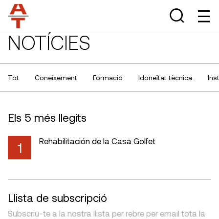
NOTÍCIES
Tot
Coneixement
Formació
Idoneïtat tècnica
Ins
Els 5 més llegits
Rehabilitación de la Casa Golfet
1
Llista de subscripció
Subscriu-te a la nostra llista per rebre per email tota la