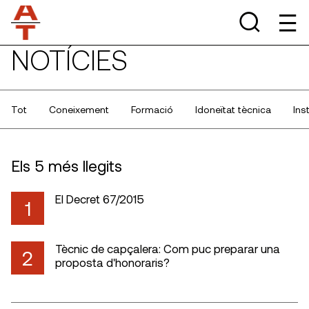
NOTÍCIES
Tot
Coneixement
Formació
Idoneïtat tècnica
Ins
Els 5 més llegits
El Decret 67/2015
1
Tècnic de capçalera: Com puc preparar una
2
proposta d'honoraris?