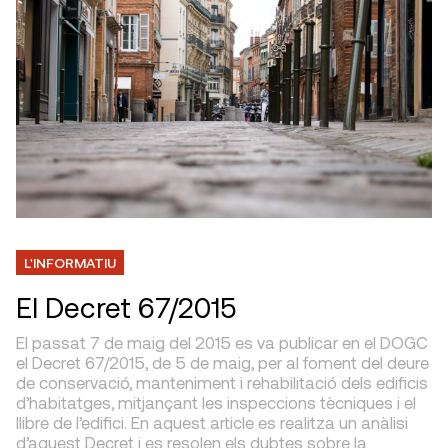
L'INFORMATIU
El Decret 67/2015
El passat 7 de maig del 2015 es va publicar en el DOGC
el Decret 67/2015, de 5 de maig, per al foment del deure
de conservació, manteniment i rehabilitació dels edificis
d’habitatges, mitjançant les inspeccions tècniques i el
llibre de l’edifici. En aquest article es realitza un anàlisi
d’aquest Decret i es resolen els dubtes sobre la