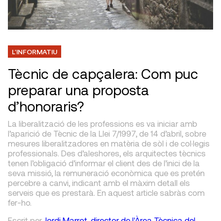
L'INFORMATIU
Tècnic de capçalera: Com puc
preparar una proposta
d’honoraris?
La liberalització de les professions es va iniciar amb
l’aparició de Tècnic de la Llei 7/1997, de 14 d’abril, sobre
mesures liberalitzadores en matèria de sòl i de col·legis
professionals. Des d’aleshores, els arquitectes tècnics
tenen l’obligació d’informar el client des de l’inici de la
seva missió, la remuneració econòmica que es pretén
percebre a canvi, indicant amb el màxim detall els
serveis que es prestarà. En aquest article sabràs com
fer-ho.
Escrit
per
Jordi Marrot, director de l'Àrea Tècnica del