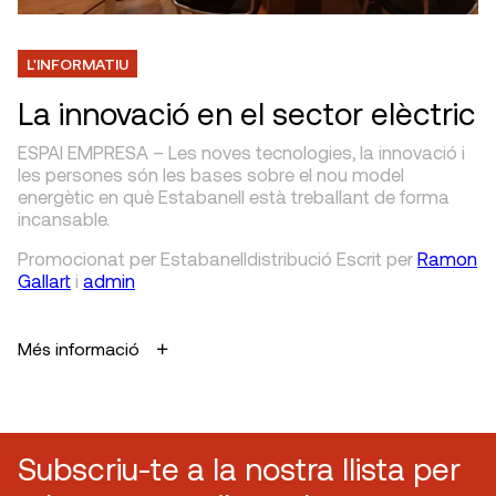
L'INFORMATIU
La innovació en el sector elèctric
ESPAI EMPRESA – Les noves tecnologies, la innovació i
les persones són les bases sobre el nou model
energètic en què Estabanell està treballant de forma
incansable.
Promocionat per Estabanelldistribució
Escrit
per
Ramon
Gallart
i
admin
Més informació
Subscriu-te a la nostra llista per