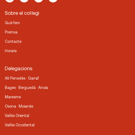
Sobre el col·legi
Què fem
Premsa
Contacte
Horaris
Delegacions
Alt Penedès · Garraf
Bages · Berguedà · Anoia
Maresme
Osona · Moianès
Vallès Oriental
Vallès Occidental