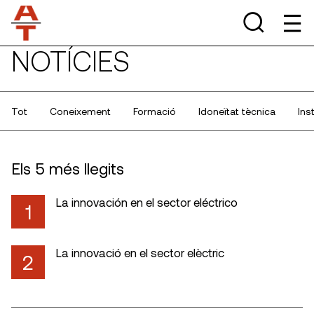
NOTÍCIES
Tot
Coneixement
Formació
Idoneïtat tècnica
Ins
Els 5 més llegits
La innovación en el sector eléctrico
1
La innovació en el sector elèctric
2