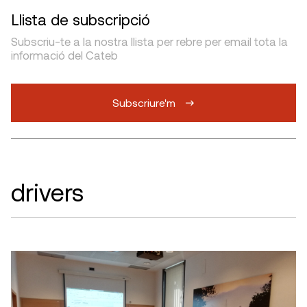
Llista de subscripció
Subscriu-te a la nostra llista per rebre per email tota la
informació del Cateb
Subscriure'm
drivers