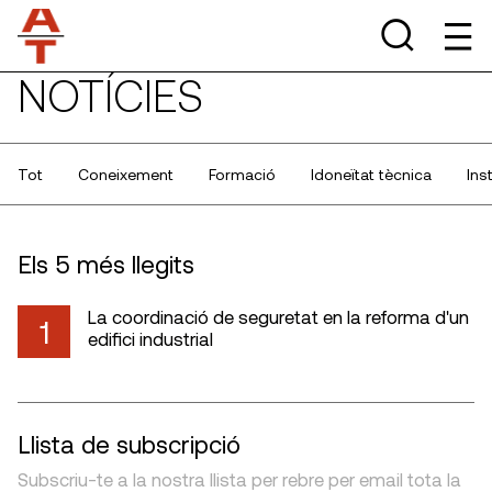
NOTÍCIES
Tot
Coneixement
Formació
Idoneïtat tècnica
Ins
Els 5 més llegits
La coordinació de seguretat en la reforma d'un
1
edifici industrial
Llista de subscripció
Subscriu-te a la nostra llista per rebre per email tota la