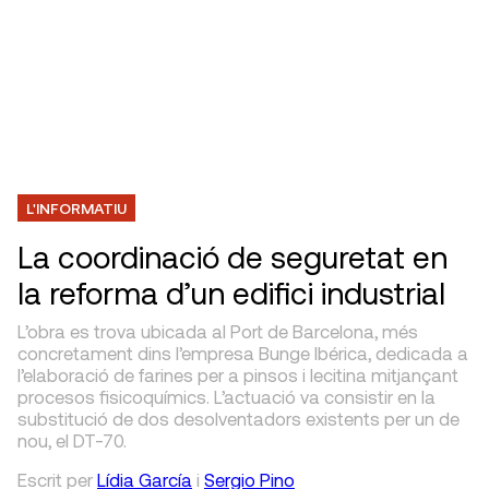
L'INFORMATIU
La coordinació de seguretat en
la reforma d’un edifici industrial
L’obra es trova ubicada al Port de Barcelona, més
concretament dins l’empresa Bunge Ibérica, dedicada a
l’elaboració de farines per a pinsos i lecitina mitjançant
procesos fisicoquímics. L’actuació va consistir en la
substitució de dos desolventadors existents per un de
nou, el DT-70.
Escrit
per
Lídia García
i
Sergio Pino