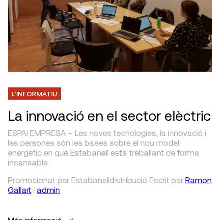
L'INFORMATIU
La innovació en el sector elèctric
ESPAI EMPRESA – Les noves tecnologies, la innovació i
les persones són les bases sobre el nou model
energètic en què Estabanell està treballant de forma
incansable.
Promocionat per Estabanelldistribució
Escrit
per
Ramon
Gallart
i
admin
Més informació