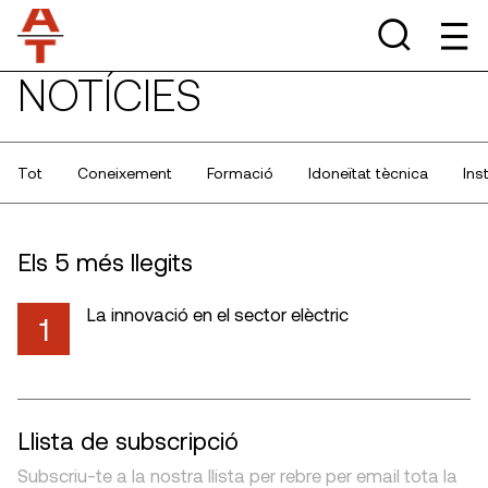
NOTÍCIES
Tot
Coneixement
Formació
Idoneïtat tècnica
Ins
Els 5 més llegits
La innovació en el sector elèctric
1
Llista de subscripció
Subscriu-te a la nostra llista per rebre per email tota la