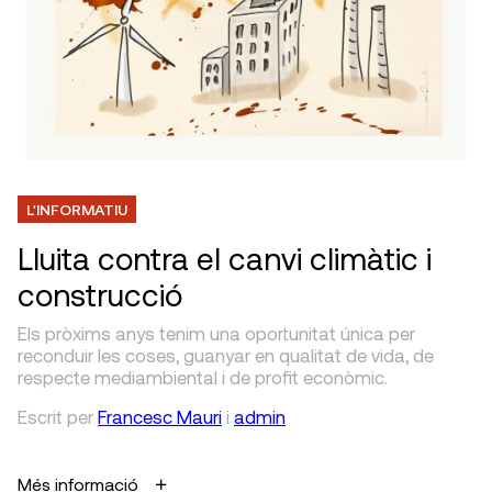
L'INFORMATIU
Lluita contra el canvi climàtic i
construcció
Els pròxims anys tenim una oportunitat única per
reconduir les coses, guanyar en qualitat de vida, de
respecte mediambiental i de profit econòmic.
Escrit
per
Francesc Mauri
i
admin
Més informació