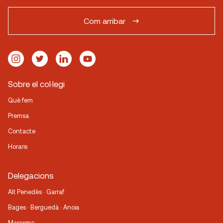
Com arribar
Sobre el col·legi
Què fem
Premsa
Contacte
Horaris
Delegacions
Alt Penedès · Garraf
Bages · Berguedà · Anoia
Maresme