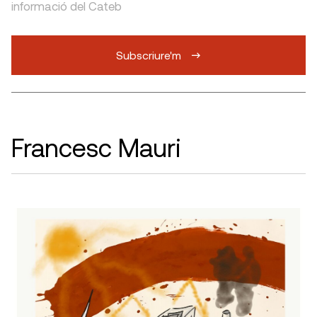
informació del Cateb
Subscriure'm
Francesc Mauri