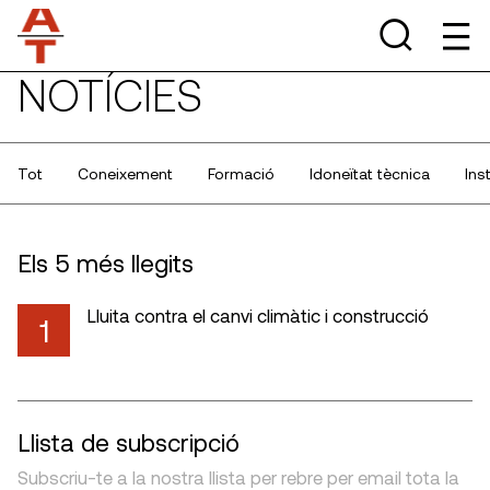
NOTÍCIES
Tot
Coneixement
Formació
Idoneïtat tècnica
Ins
Els 5 més llegits
Lluita contra el canvi climàtic i construcció
1
Llista de subscripció
Subscriu-te a la nostra llista per rebre per email tota la