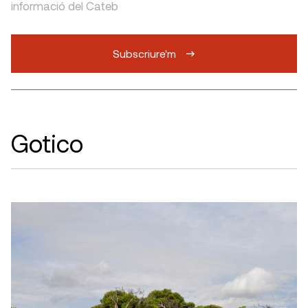
informació del Cateb
Subscriure'm
Gotico