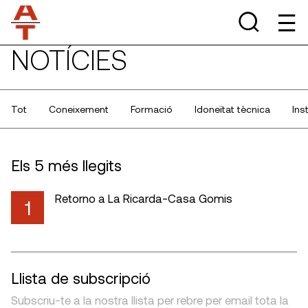
NOTÍCIES
Tot
Coneixement
Formació
Idoneïtat tècnica
Ins
Els 5 més llegits
Retorno a La Ricarda-Casa Gomis
1
Llista de subscripció
Subscriu-te a la nostra llista per rebre per email tota la