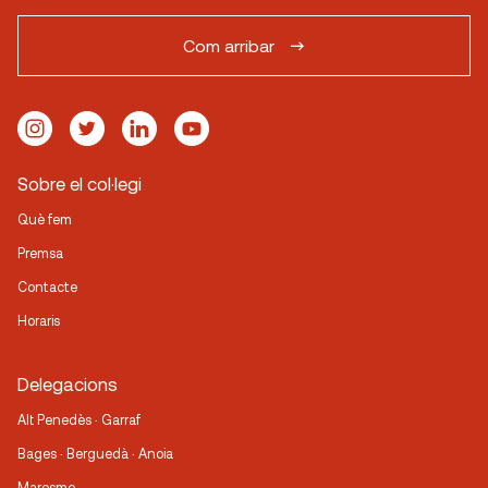
Com arribar
Sobre el col·legi
Què fem
Premsa
Contacte
Horaris
Delegacions
Alt Penedès · Garraf
Bages · Berguedà · Anoia
Maresme