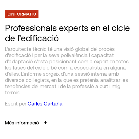
L'INFORMATIU
Professionals experts en el cicle
de l’edificació
L’arquitecte tècnic té una visió global del procés
d’edificació i per la seva polivalència i capacitat
d’adaptació s’està posicionant com a expert en totes
les fases del cicle o bé com a especialista en alguna
d’elles. L’informe sorgeix d’una sessió interna amb
diversos col·legiats, en la que es pretenia analitzar les
tendències del mercat i de la professió a curt i mig
termini.
Escrit
per
Carles Cartañá
Més informació