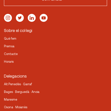
Sobre el col·legi
Què fem
Premsa
Contacte
Horaris
Delegacions
Alt Penedès · Garraf
Bages · Berguedà · Anoia
Maresme
Osona · Moianès