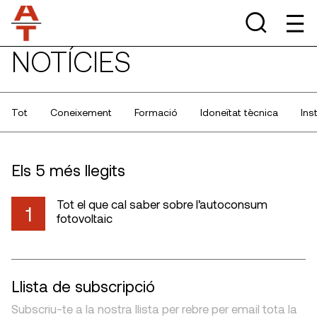
NOTÍCIES
Tot
Coneixement
Formació
Idoneïtat tècnica
Ins
Els 5 més llegits
Tot el que cal saber sobre l’autoconsum
1
fotovoltaic
Llista de subscripció
Subscriu-te a la nostra llista per rebre per email tota la