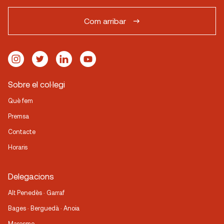
Com arribar
Sobre el col·legi
Què fem
Premsa
Contacte
Horaris
Delegacions
Alt Penedès · Garraf
Bages · Berguedà · Anoia
Maresme