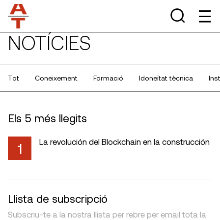
NOTÍCIES
Tot
Coneixement
Formació
Idoneïtat tècnica
Ins
Els 5 més llegits
La revolución del Blockchain en la construcción
1
Llista de subscripció
Subscriu-te a la nostra llista per rebre per email tota la