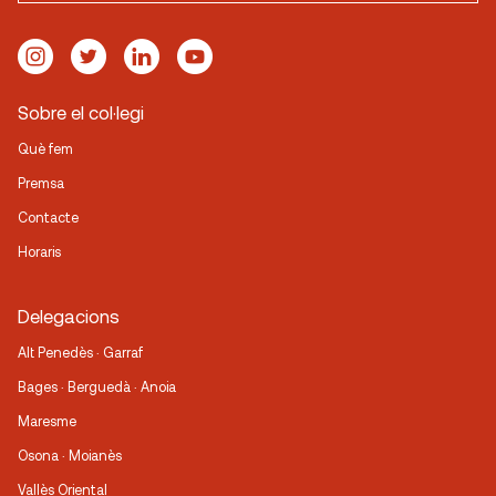
Sobre el col·legi
Què fem
Premsa
Contacte
Horaris
Delegacions
Alt Penedès · Garraf
Bages · Berguedà · Anoia
Maresme
Osona · Moianès
Vallès Oriental