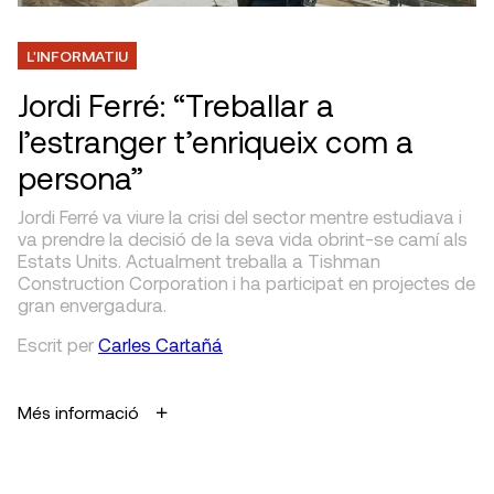
L'INFORMATIU
Jordi Ferré: “Treballar a
l’estranger t’enriqueix com a
persona”
Jordi Ferré va viure la crisi del sector mentre estudiava i
va prendre la decisió de la seva vida obrint-se camí als
Estats Units. Actualment treballa a Tishman
Construction Corporation i ha participat en projectes de
gran envergadura.
Escrit
per
Carles Cartañá
Més informació