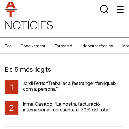
NOTÍCIES
Tot
Coneixement
Formació
Idoneïtat tècnica
Ins
Els 5 més llegits
Jordi Ferré: “Treballar a l’estranger t’enriqueix
1
com a persona”
Inma Casado: “La nostra facturació
2
internacional representa el 70% del total”