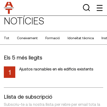
NOTÍCIES
Tot
Coneixement
Formació
Idoneïtat tècnica
Ins
Els 5 més llegits
Ajustos raonables en els edificis existents
1
Llista de subscripció
Subscriu-te a la nostra llista per rebre per email tota la