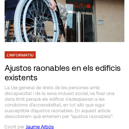
L'INFORMATIU
Ajustos raonables en els edificis
existents
La Llei general de drets de les persones amb
discapacitat i de la seva inclusió social, va fixar una
data límit perquè els edificis s’adeqüessin a les
condicions d’accessibilitat, en tot allò que sigui
susceptible d’ajustos raonables. En aquest article
descobrirem què entenem per “ajustos raonables”.
Escrit
per
Jaume Arbós