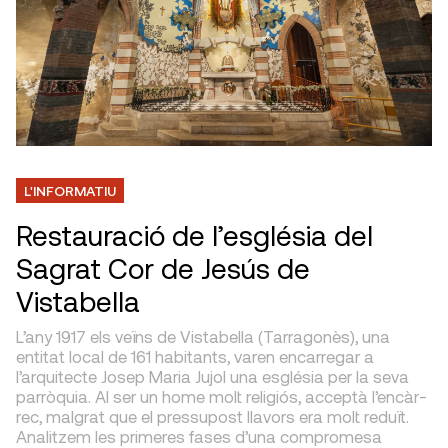
L'INFORMATIU
Restauració de l’església del
Sagrat Cor de Jesús de
Vistabella
L’any 1917 els veïns de Vistabella (Tarragonès), una
entitat local de 161 habitants, varen encarregar a
l’arquitecte Josep Maria Jujol una església per la seva
parròquia. Al ser un home molt religiós, acceptà l’encàr­
rec, malgrat que el pressupost lla­vors era molt reduït.
Analitzem les primeres fases d’una compromesa