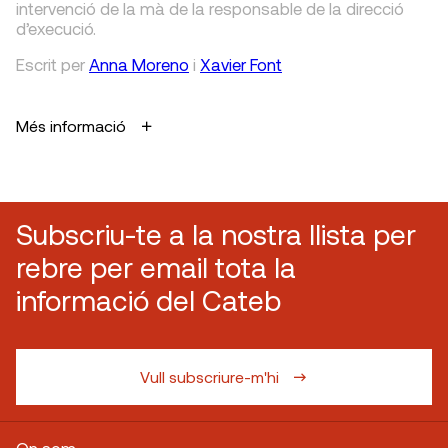
intervenció de la mà de la responsable de la direcció
d’execució.
Escrit
per
Anna Moreno
i
Xavier Font
Més informació
Subscriu-te a la nostra llista per
rebre per email tota la
informació del Cateb
Vull subscriure-m'hi