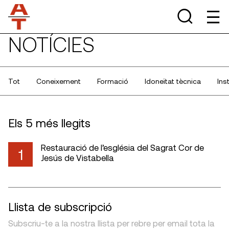
NOTÍCIES
Tot
Coneixement
Formació
Idoneïtat tècnica
Ins
Els 5 més llegits
Restauració de l’església del Sagrat Cor de
1
Jesús de Vistabella
Llista de subscripció
Subscriu-te a la nostra llista per rebre per email tota la