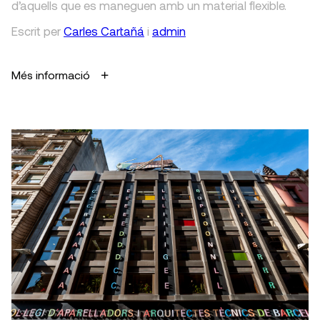
d’aquells que es maneguen amb un material flexible.
Escrit
per
Carles Cartañá
i
admin
Més informació