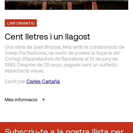
L'INFORMATIU
Cent lletres i un llagost
Una obra de Joan Brossa, feta amb la col·laboració de
Josep Pla Narbona, va vestir de poesia la façana del
Col·legi d’Aparelladors de Barcelona el 15 de juny de
1993. Després de 25 anys, segueix sent un autèntic
espectacle visual.
Escrit
per
Carles Cartañá
Més informació
Subscriu-te a la nostra llista per