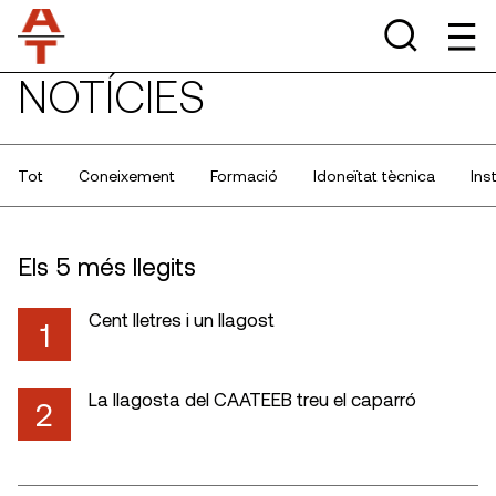
NOTÍCIES
Tot
Coneixement
Formació
Idoneïtat tècnica
Ins
Els 5 més llegits
Cent lletres i un llagost
1
La llagosta del CAATEEB treu el caparró
2