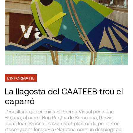
L'INFORMATIU
La llagosta del CAATEEB treu el
caparró
L’escultura que culmina el Poema Visual per a una
Façana, al carrer Bon Pastor de Barcelona, l’havia
ideat Joan Brossa i havia estat plasmada pel pintor i
dissenyador Josep Pla-Narbona com un desplegable