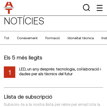
NOTÍCIES
Tot
Coneixement
Formació
Idoneïtat tècnica
Ins
Els 5 més llegits
LED, un any després: tecnologia, col·laboració i
1
dades per als tècnics del futur
Llista de subscripció
Subscriu-te a la nostra llista per rebre per email tota la