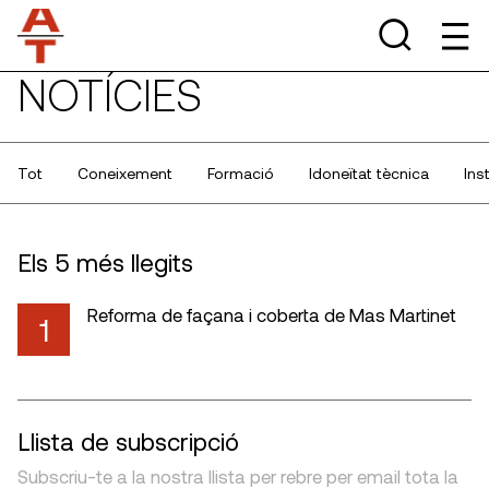
NOTÍCIES
Tot
Coneixement
Formació
Idoneïtat tècnica
Ins
Els 5 més llegits
Reforma de façana i coberta de Mas Martinet
1
Llista de subscripció
Subscriu-te a la nostra llista per rebre per email tota la