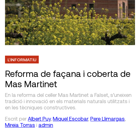
L'INFORMATIU
Reforma de façana i coberta de
Mas Martinet
En la reforma del celler Mas Martinet a Falset, s’uneixen
tradició i innovació en els materials naturals utilitzats i
en les tècniques constructives.
Escrit
per
Albert Puy
,
Miquel Escobar
,
Pere Llimargas
,
Mireia Torras
i
admin