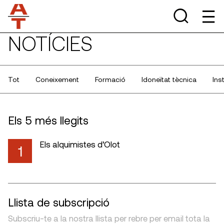
NOTÍCIES
Tot
Coneixement
Formació
Idoneïtat tècnica
Ins
Els 5 més llegits
Els alquimistes d’Olot
1
Llista de subscripció
Subscriu-te a la nostra llista per rebre per email tota la