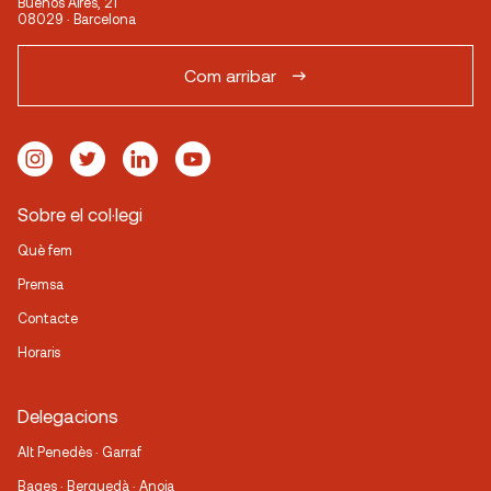
Buenos Aires, 21
08029 · Barcelona
Com arribar
Sobre el col·legi
Què fem
Premsa
Contacte
Horaris
Delegacions
Alt Penedès · Garraf
Bages · Berguedà · Anoia