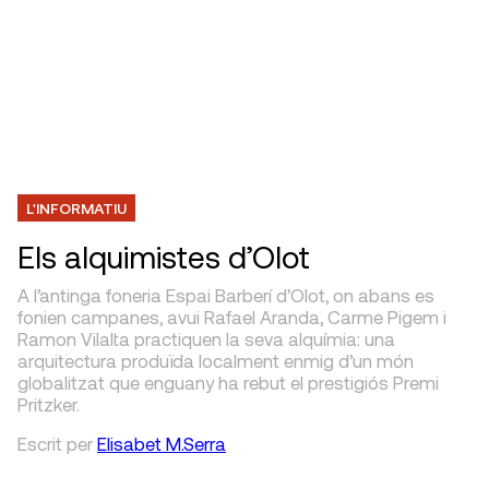
L'INFORMATIU
Els alquimistes d’Olot
A l’antinga foneria Espai Barberí d’Olot, on abans es
fonien campanes, avui Rafael Aranda, Carme Pigem i
Ramon Vilalta practiquen la seva alquímia: una
arquitectura produïda localment enmig d’un món
globalitzat que enguany ha rebut el prestigiós Premi
Pritzker.
Escrit
per
Elisabet M.Serra