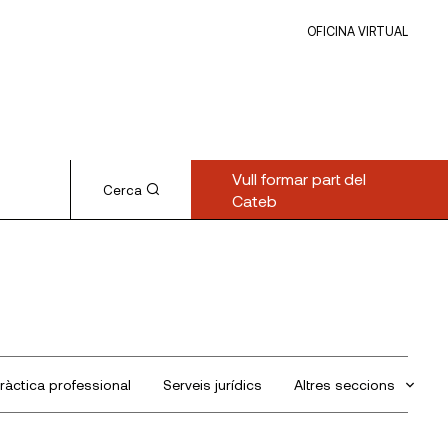
OFICINA VIRTUAL
Vull formar part del
Cerca
Cateb
ràctica professional
Serveis jurídics
Altres seccions
Sin categorizar