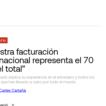
ATIU
stra facturación
rnacional representa el 70
 total”
o explica su experiencia en el extranjero y todos los
 que han llevado a cabo por todo el mundo.
Carles Cartañá
mació