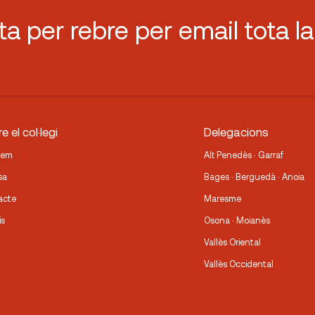
sta per rebre per email tota la
e el col·legi
Delegacions
fem
Alt Penedès · Garraf
sa
Bages · Berguedà · Anoia
acte
Maresme
is
Osona · Moianès
Vallès Oriental
Vallès Occidental