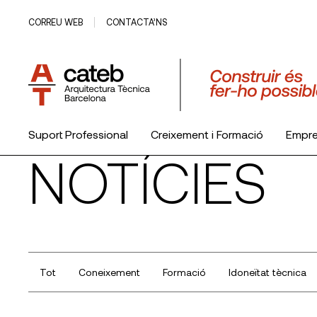
CORREU WEB
CONTACTA’NS
Suport Professional
Creixement i Formació
Empr
NOTÍCIES
El Col·legi
Tot
Coneixement
Formació
Idoneïtat tècnica