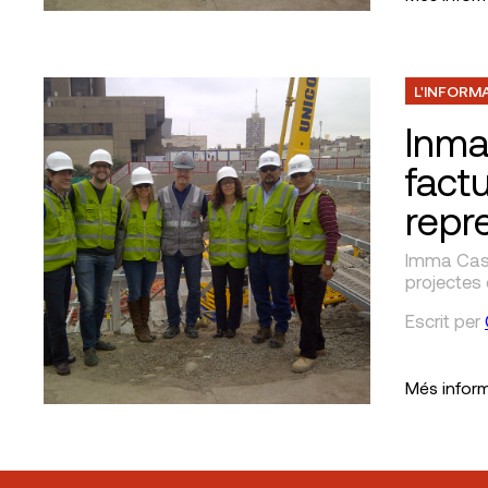
L'INFORM
Inma
fact
repr
Imma Casad
projectes 
Escrit
per
Més infor