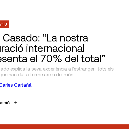
ATIU
 Casado: “La nostra
uració internacional
esenta el 70% del total”
o explica la seva experiència a l’estranger i tots els
que han dut a terme arreu del món.
Carles Cartañá
mació