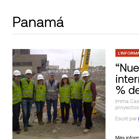
Panamá
L'INFORM
“Nue
inte
% del
Imma Casad
proyectos
Escrit
per
Més infor