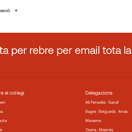
mació
sta per rebre per email tota la
e el col·legi
Delegacions
fem
Alt Penedès · Garraf
sa
Bages · Berguedà · Anoia
acte
Maresme
is
Osona · Moianès