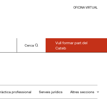
OFICINA VIRTUAL
Vull formar part del
Cerca
Cateb
ràctica professional
Serveis jurídics
Altres seccions
Sin categorizar