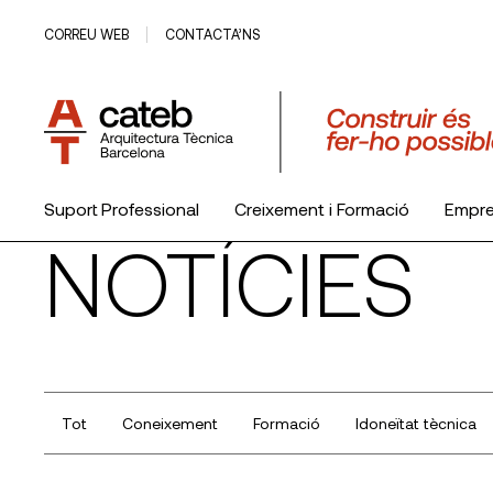
CORREU WEB
CONTACTA’NS
Suport Professional
Creixement i Formació
Empr
NOTÍCIES
El Col·legi
Tot
Coneixement
Formació
Idoneïtat tècnica