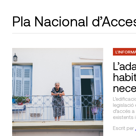
Pla Nacional d’Access
L'INFORM
L’ad
habi
nece
L’edificac
legislació
d’accés a 
existents 
Escrit
per