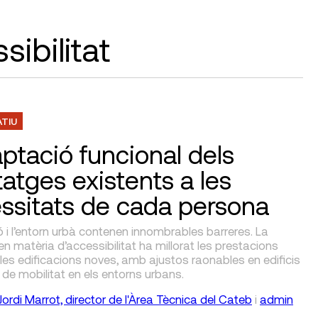
ibilitat
ATIU
aptació funcional dels
tatges existents a les
ssitats de cada persona
ió i l’entorn urbà contenen innombrables barreres. La
 en matèria d’accessibilitat ha millorat les prestacions
les edificacions noves, amb ajustos raonables en edificis
i de mobilitat en els entorns urbans.
Jordi Marrot, director de l'Àrea Tècnica del Cateb
i
admin