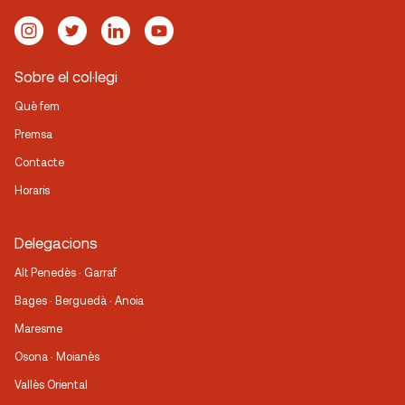
Sobre el col·legi
Què fem
Premsa
Contacte
Horaris
Delegacions
Alt Penedès · Garraf
Bages · Berguedà · Anoia
Maresme
Osona · Moianès
Vallès Oriental