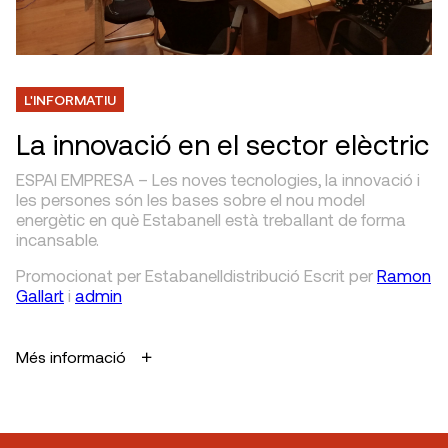
L'INFORMATIU
La innovació en el sector elèctric
ESPAI EMPRESA – Les noves tecnologies, la innovació i
les persones són les bases sobre el nou model
energètic en què Estabanell està treballant de forma
incansable.
Promocionat per Estabanelldistribució
Escrit
per
Ramon
Gallart
i
admin
Més informació