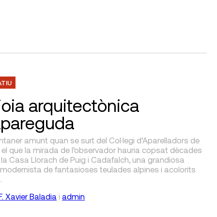
ATIU
joia arquitectònica
apareguda
taner amunt quan se surt del Col·legi d’Aparelladors de
 el que la mirada de l’observador hauria copsat dècades
 la Casa Llorach de Puig i Cadafalch, una grandiosa
 modernista de fantasioses teulades alpines i acolorits
.
F. Xavier Baladia
i
admin