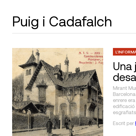
Puig i Cadafalch
L'INFORM
Una 
des
Mirant Mun
Barcelona
enrere era
edificació
esgrafiats
Escrit
per