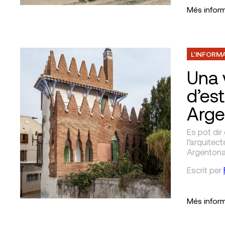
Més infor
L'INFORM
Una v
d’es
Arge
Es pot di
l’arquitec
Argentona
Escrit
per
Més infor