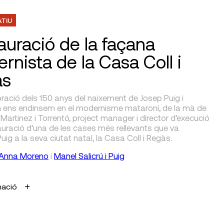
ATIU
auració de la façana
rnista de la Casa Coll i
às
bració dels 150 anys del naixement de Josep Puig i
 ens endinsem en el modernisme mataroní, de la mà de
 Martinez i Torrentó, project manager i director d’execució
auració d’una de les cases més rellevants que va
Puig a la seva ciutat natal, la Casa Coll i Regàs.
Anna Moreno
i
Manel Salicrú i Puig
mació