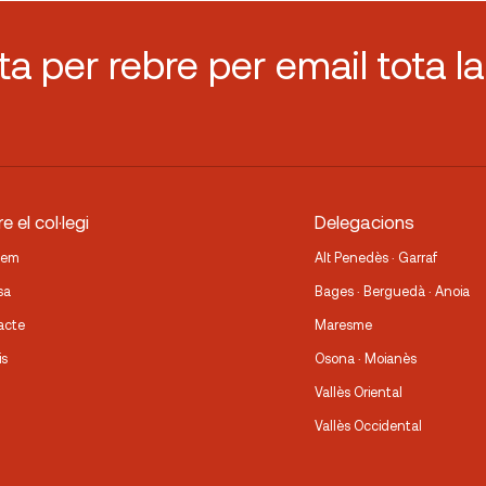
sta per rebre per email tota la
e el col·legi
Delegacions
fem
Alt Penedès · Garraf
sa
Bages · Berguedà · Anoia
acte
Maresme
is
Osona · Moianès
Vallès Oriental
Vallès Occidental