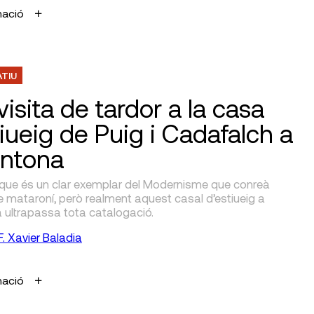
mació
ATIU
isita de tardor a la casa
tiueig de Puig i Cadafalch a
ntona
r que és un clar exemplar del Modernisme que conreà
te mataroní, però realment aquest casal d’estiueig a
 ultrapassa tota catalogació.
F. Xavier Baladia
mació