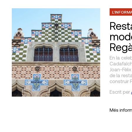
L'INFORM
Rest
mode
Reg
En la cele
Cadafalch
Joan-Fèlix
de la rest
construir 
Escrit
per
Més infor