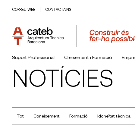
CORREU WEB
CONTACTA’NS
Suport Professional
Creixement i Formació
Empr
NOTÍCIES
El Col·legi
Tot
Coneixement
Formació
Idoneïtat tècnica