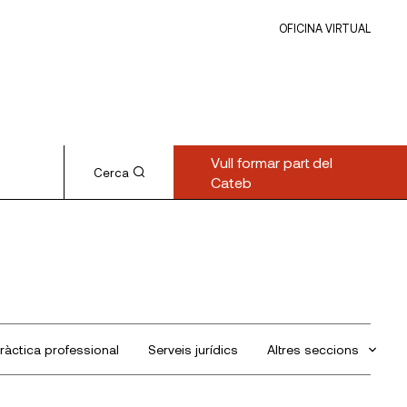
OFICINA VIRTUAL
Vull formar part del
Cerca
Cateb
ràctica professional
Serveis jurídics
Altres seccions
Sin categorizar