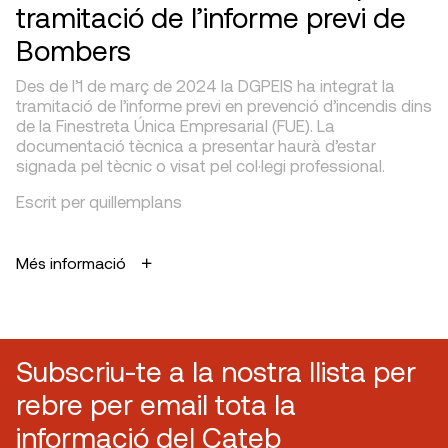
tramitació de l’informe previ de
Bombers
Des de l’1 de març de 2024 la DGPEIS ha integrat la
tramitació de l’informe previ en prevenció d’incendis dins
de la Finestreta Única Empresarial (FUE). La
documentació tècnica a presentar haurà d’estar
signada pel tècnic o visat pel col·legi professional.
Escrit per quillemplans
Més informació
Subscriu-te a la nostra llista per
rebre per email tota la
informació del Cateb