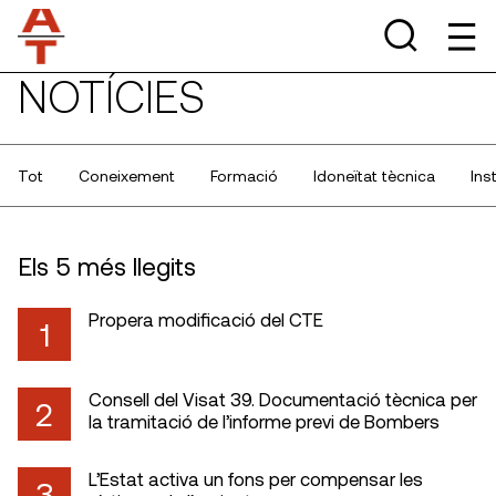
NOTÍCIES
Tot
Coneixement
Formació
Idoneïtat tècnica
Ins
Els 5 més llegits
Propera modificació del CTE
1
Consell del Visat 39. Documentació tècnica per
2
la tramitació de l’informe previ de Bombers
L’Estat activa un fons per compensar les
3