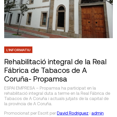
L'INFORMATIU
Rehabilitació integral de la Real
Fábrica de Tabacos de A
Coruña- Propamsa
ESPAI EMPRESA – Propamsa ha participat en la
rehabilitació integral duta a terme en la Real Fábrica de
Tabacos de A Coruña i actuals jutjats de la capital de
la província de A Coruña.
Promocionat per
Escrit
per
David Rodriguez
i
admin