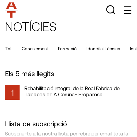
NOTÍCIES
Tot
Coneixement
Formació
Idoneïtat tècnica
Ins
Els 5 més llegits
Rehabilitació integral de la Real Fábrica de
1
Tabacos de A Coruña- Propamsa
Llista de subscripció
Subscriu-te a la nostra llista per rebre per email tota la