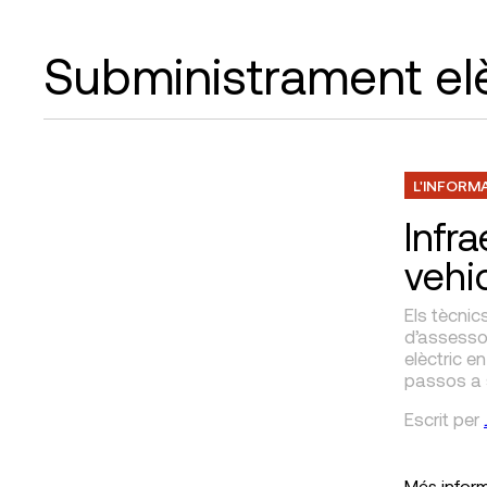
Subministrament elè
L'INFORM
Infr
vehic
Els tècni
d’assessor
elèctric e
passos a s
Escrit
per
Més infor