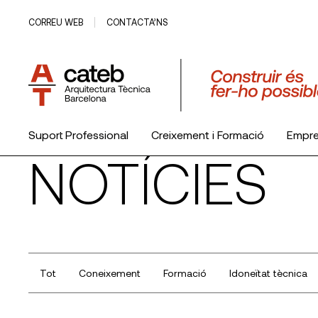
CORREU WEB
CONTACTA’NS
Suport Professional
Creixement i Formació
Empr
NOTÍCIES
El Col·legi
Tot
Coneixement
Formació
Idoneïtat tècnica