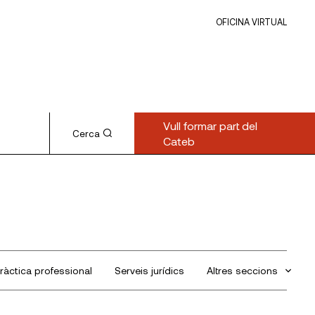
OFICINA VIRTUAL
Vull formar part del
Cerca
Cateb
ràctica professional
Serveis jurídics
Altres seccions
Sin categorizar