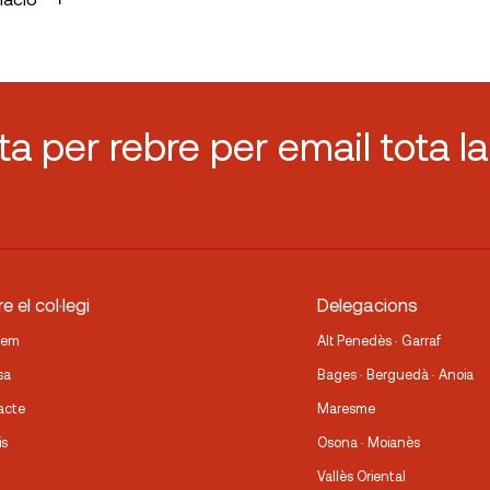
sta per rebre per email tota la
e el col·legi
Delegacions
fem
Alt Penedès · Garraf
sa
Bages · Berguedà · Anoia
acte
Maresme
is
Osona · Moianès
Vallès Oriental