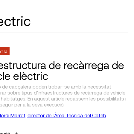
ctric
ATIU
aestructura de recàrrega de
le elèctric
cs de capçalera poden trobar-se amb la necessitat
ar sobre tipus d’infraestructures de recàrrega de vehicle
n habitatges. En aquest article repassem les possibilitats i
eguir per a la seva execució.
Jordi Marrot, director de l'Àrea Tècnica del Cateb
mació