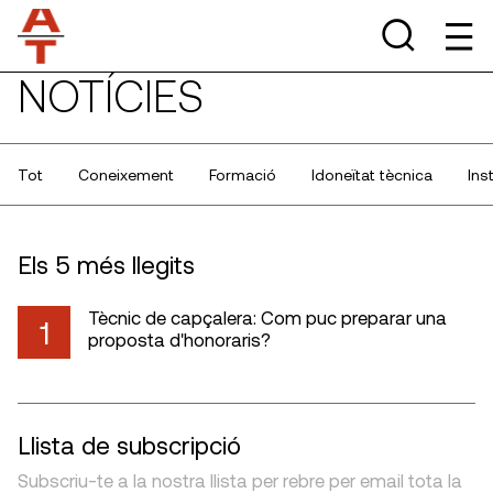
NOTÍCIES
Tot
Coneixement
Formació
Idoneïtat tècnica
Ins
Els 5 més llegits
Tècnic de capçalera: Com puc preparar una
1
proposta d'honoraris?
Llista de subscripció
Subscriu-te a la nostra llista per rebre per email tota la