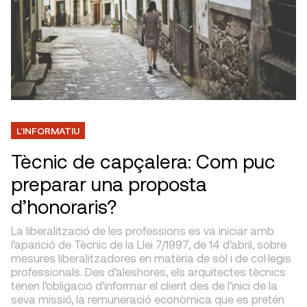
L'INFORMATIU
Tècnic de capçalera: Com puc
preparar una proposta
d’honoraris?
La liberalització de les professions es va iniciar amb
l’aparició de Tècnic de la Llei 7/1997, de 14 d’abril, sobre
mesures liberalitzadores en matèria de sòl i de col·legis
professionals. Des d’aleshores, els arquitectes tècnics
tenen l’obligació d’informar el client des de l’inici de la
seva missió, la remuneració econòmica que es pretén