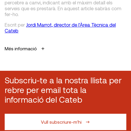
percebre a canvi, indicant amb el màxim detall els
serveis que es prestarà. En aquest article sabràs com
fer-ho.
Escrit
per
Jordi Marrot, director de l'Àrea Tècnica del
Cateb
Més informació
Subscriu-te a la nostra llista per
rebre per email tota la
informació del Cateb
Vull subscriure-m'hi