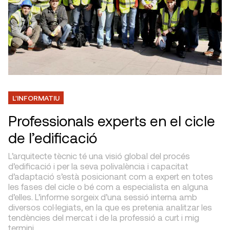
L'INFORMATIU
Professionals experts en el cicle
de l’edificació
L’arquitecte tècnic té una visió global del procés
d’edificació i per la seva polivalència i capacitat
d’adaptació s’està posicionant com a expert en totes
les fases del cicle o bé com a especialista en alguna
d’elles. L’informe sorgeix d’una sessió interna amb
diversos col·legiats, en la que es pretenia analitzar les
tendències del mercat i de la professió a curt i mig
termini.