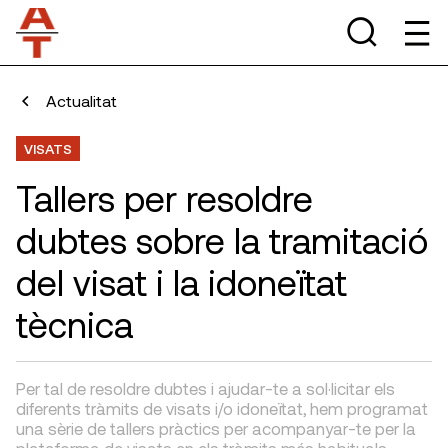
Actualitat
VISATS
Tallers per resoldre
dubtes sobre la tramitació
del visat i la idoneïtat
tècnica
Per tal de resoldre dubtes i ajudar-te a sol·licitar els
diferents tràmits de visats i/o idoneïtat, hem programat
una sèrie de tallers pràctics per acompanyar-te per la