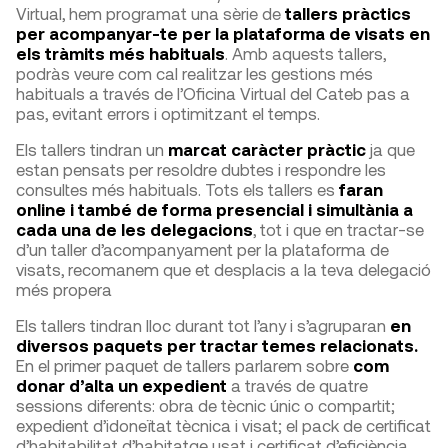
Virtual, hem programat una sèrie de
tallers pràctics
per acompanyar-te per la plataforma de visats en
els tràmits més habituals
. Amb aquests tallers,
podràs veure com cal realitzar les gestions més
habituals a través de l’Oficina Virtual del Cateb pas a
pas, evitant errors i optimitzant el temps.
Els tallers tindran un
marcat caràcter pràctic
ja que
estan pensats per resoldre dubtes i respondre les
consultes més habituals. Tots els tallers es
faran
online i també de forma presencial i simultània a
cada una de les delegacions
, tot i que en tractar-se
d’un taller d’acompanyament per la plataforma de
visats, recomanem que et desplacis a la teva delegació
més propera
Els tallers tindran lloc durant tot l’any i s’agruparan
en
diversos paquets per tractar temes relacionats.
En el primer paquet de tallers parlarem sobre
com
donar d’alta un expedient
a través de quatre
sessions diferents: obra de tècnic únic o compartit;
expedient d’idoneïtat tècnica i visat; el pack de certificat
d’habitabilitat d’habitatge usat i certificat d’eficiència