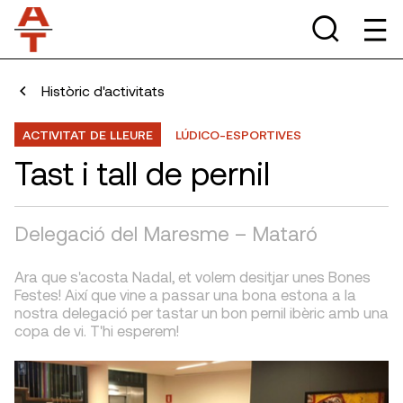
Històric d'activitats
ACTIVITAT DE LLEURE
LÚDICO-ESPORTIVES
Tast i tall de pernil
Delegació del Maresme – Mataró
Ara que s'acosta Nadal, et volem desitjar unes Bones
Festes! Així que vine a passar una bona estona a la
nostra delegació per tastar un bon pernil ibèric amb una
copa de vi. T'hi esperem!