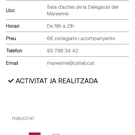
Sala d'actes de la Delegació del
Lloc
Maresme
Horari
De 19h a 21h
Preu
6€ col.legiats i acompanyants
Telèfon
93 798 34 42
Email
maresme@cateb.cat
ACTIVITAT JA REALITZADA
PUBLICITAT