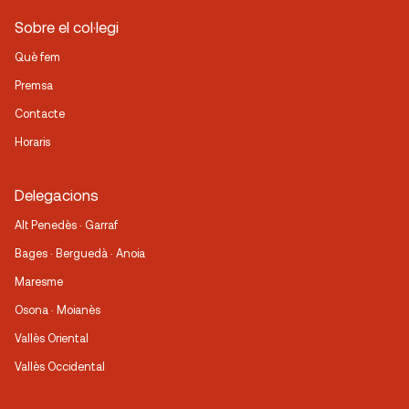
Sobre el col·legi
Què fem
Premsa
Contacte
Horaris
Delegacions
Alt Penedès · Garraf
Bages · Berguedà · Anoia
Maresme
Osona · Moianès
Vallès Oriental
Vallès Occidental