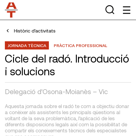
Històric d'activitats
JORNADA TÈCNICA
PRÀCTICA PROFESSIONAL
Cicle del radó. Introducció
i solucions
Delegació d'Osona-Moianès – Vic
Aquesta jornada sobre el radó te com a objectiu donar
a conèixer als assistents les principals qüestions al
voltant de la seva problemàtica, l’aplicació de les
diferents disposicions legals així com la possibilitat de
compartir els coneixements tècnics dels especialistes