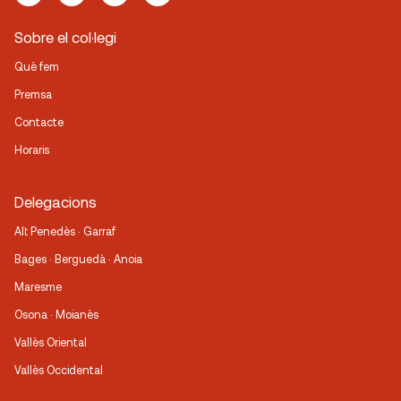
Sobre el col·legi
Què fem
Premsa
Contacte
Horaris
Delegacions
Alt Penedès · Garraf
Bages · Berguedà · Anoia
Maresme
Osona · Moianès
Vallès Oriental
Vallès Occidental