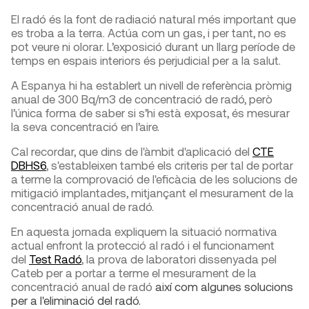
El radó és la font de radiació natural més important que
es troba a la terra. Actúa com un gas, i per tant, no es
pot veure ni olorar. L’exposició durant un llarg període de
temps en espais interiors és perjudicial per a la salut.
A Espanya hi ha establert un nivell de referència pròmig
anual de 300 Bq/m
3
de concentració de radó, però
l’única forma de saber si s’hi està exposat, és mesurar
la seva concentració en l’aire.
Cal recordar, que dins de l'àmbit d'aplicació del
CTE
DBHS6
, s'estableixen també els criteris per tal de portar
a terme la comprovació de l'eficàcia de les solucions de
mitigació implantades, mitjançant el mesurament de la
concentració anual de radó.
En aquesta jornada expliquem la situació normativa
actual enfront la protecció al radó i el funcionament
del
Test Radó
, la prova de laboratori dissenyada pel
Cateb per a portar a terme el mesurament de la
concentració anual de radó
així com algunes solucions
per a l'eliminació del radó.