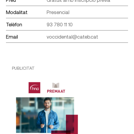
Modalitat
Presencial
Telèfon
93 780 11 10
Email
voccidental@cateb.cat
PUBLICITAT