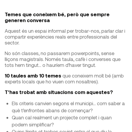
Temes que coneixem bé, però que sempre
generen conversa
Aquest és un espai informal per trobar-nos, parlar clar i
compartir experiències reals entre professionals del
sector.
No són classes, no passarem powerpoints, sense
lliçons magistrals. Només taula, cafè i converses que
tots hem tingut… o hauríem d’haver tingut.
10 taules amb 10 temes
que coneixem molt bé (amb
experts locals que ho viuen com nosaltres).
T’has trobat amb situacions com aquestes?
Els criteris canvien segons el municipi… com saber a
què t’enfrontes abans de començar?
Quan cal realment un projecte complet i quan
podem simplificar?
Quins límits et trobes sovint entre el que diu la