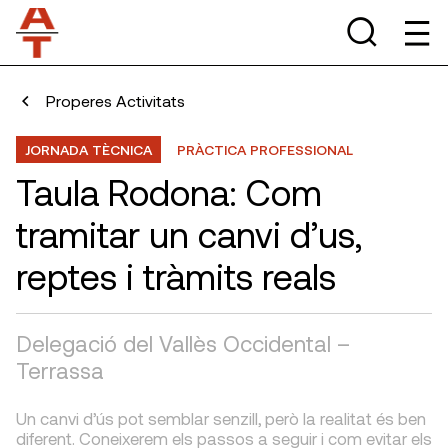
Properes Activitats
JORNADA TÈCNICA
PRÀCTICA PROFESSIONAL
Taula Rodona: Com
tramitar un canvi d’us,
reptes i tràmits reals
Delegació del Vallès Occidental –
Terrassa
Un canvi d’ús pot semblar senzill, però la realitat és ben
diferent. Coneixerem els passos a seguir i com evitar els