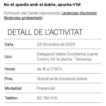
No et quedis amb el dubte, apunta-t’hi!
Formació del Cateb relacionada:
Llicències d’activitat
(llicències ambientals)
DETALL DE L’ACTIVITAT
Data
23 d’octubre de 2025
Delegació Vallès Occidental (carrer
Lloc
Colom, 114 1a planta · Terrassa)
Horari
de 16 a 17:30 h.
Preu
Gratuït amb inscripció prèvia
Modalitat
Presencial
Telèfon
93 780 11 10