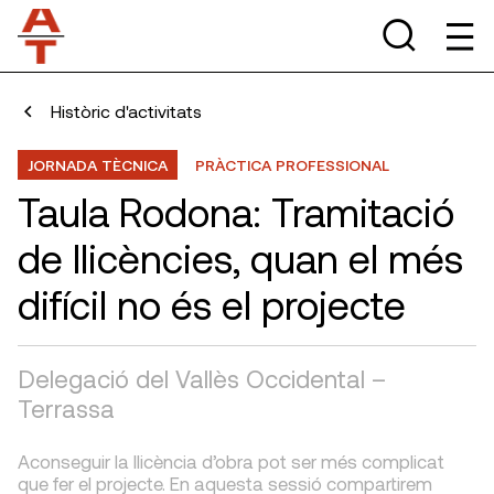
Històric d'activitats
JORNADA TÈCNICA
PRÀCTICA PROFESSIONAL
Taula Rodona: Tramitació
de llicències, quan el més
difícil no és el projecte
Delegació del Vallès Occidental –
Terrassa
Aconseguir la llicència d’obra pot ser més complicat
que fer el projecte. En aquesta sessió compartirem