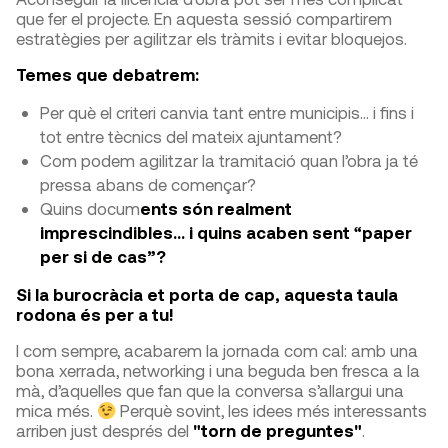
que fer el projecte. En aquesta sessió compartirem
estratègies per agilitzar els tràmits i evitar bloquejos.
Temes que debatrem:
Per què el criteri canvia tant entre municipis… i fins i
tot entre tècnics del mateix ajuntament?
Com podem agilitzar la tramitació quan l’obra ja té
pressa abans de començar?
Quins docum
ents són realment
imprescindibles… i quins acaben sent “paper
per si de cas”?
Si la burocràcia et porta de cap, aquesta taula
rodona és per a tu!
I com sempre, acabarem la jornada com cal: amb una
bona xerrada, networking i una beguda ben fresca a la
mà, d’aquelles que fan que la conversa s’allargui una
mica més.
Perquè sovint, les idees més interessants
arriben just després del
"torn de preguntes"
.