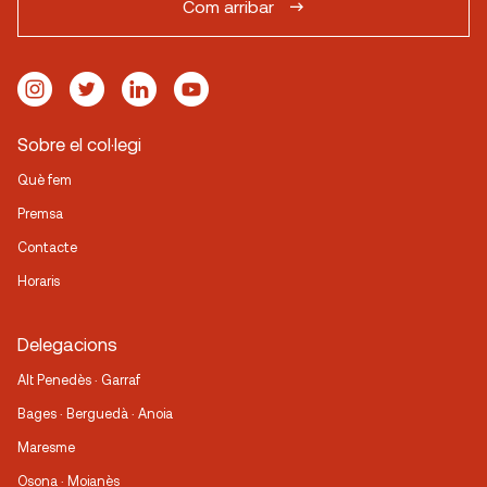
Com arribar
Sobre el col·legi
Què fem
Premsa
Contacte
Horaris
Delegacions
Alt Penedès · Garraf
Bages · Berguedà · Anoia
Maresme
Osona · Moianès