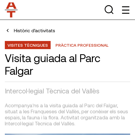
Històric d'activitats
VISITES TÈCNIQUES
PRÀCTICA PROFESSIONAL
Visita guiada al Parc
Falgar
Intercol·legial Tècnica del Vallès
Acompanya'ns a la visita guiada al Parc del Falgar,
situat a les Franqueses del Vallès, per conèixer els seus
espais, la fauna i la flora. Activitat organitzada amb la
Intercol·legial Tècnica del Vallès.