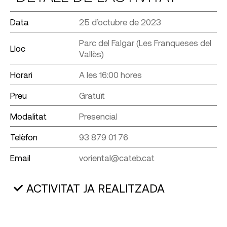
Data
25 d’octubre de 2023
Parc del Falgar (Les Franqueses del
Lloc
Vallès)
Horari
A les 16:00 hores
Preu
Gratuït
Modalitat
Presencial
Telèfon
93 879 01 76
Email
voriental@cateb.cat
ACTIVITAT JA REALITZADA