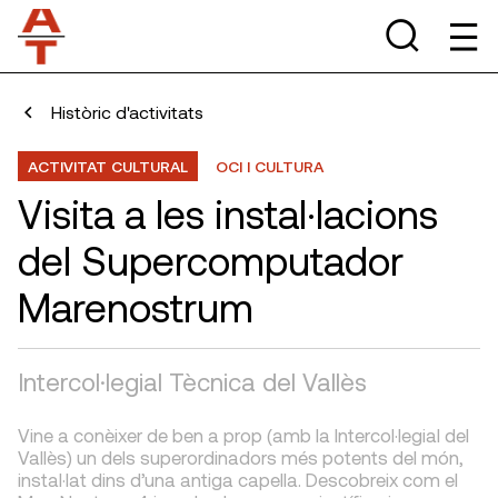
Històric d'activitats
ACTIVITAT CULTURAL
OCI I CULTURA
Visita a les instal·lacions
del Supercomputador
Marenostrum
Intercol·legial Tècnica del Vallès
Vine a conèixer de ben a prop (amb la Intercol·legial del
Vallès) un dels superordinadors més potents del món,
instal·lat dins d’una antiga capella. Descobreix com el