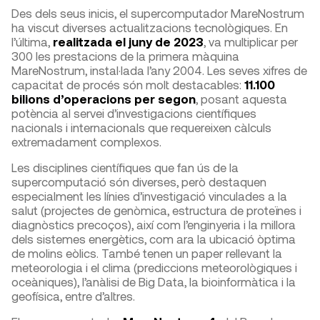
Des dels seus inicis, el supercomputador MareNostrum
ha viscut diverses actualitzacions tecnològiques. En
l’última,
realitzada el juny de 2023
, va multiplicar per
300 les prestacions de la primera màquina
MareNostrum, instal·lada l’any 2004. Les seves xifres de
capacitat de procés són molt destacables:
11.100
bilions d’operacions per segon
, posant aquesta
potència al servei d’investigacions científiques
nacionals i internacionals que requereixen càlculs
extremadament complexos.
Les disciplines científiques que fan ús de la
supercomputació són diverses, però destaquen
especialment les línies d’investigació vinculades a la
salut (projectes de genòmica, estructura de proteïnes i
diagnòstics precoços), així com l’enginyeria i la millora
dels sistemes energètics, com ara la ubicació òptima
de molins eòlics. També tenen un paper rellevant la
meteorologia i el clima (prediccions meteorològiques i
oceàniques), l’anàlisi de Big Data, la bioinformàtica i la
geofísica, entre d’altres.