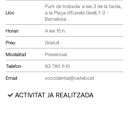
Punt de trobada: a les 3 de la tarda,
Lloc
a la Plaça d'Eusebi Güell, 1-3 -
Barcelona
Horari
A les 15 h.
Preu
Gratuït
Modalitat
Presencial
Telèfon
93 780 11 10
Email
voccidental@cateb.cat
ACTIVITAT JA REALITZADA