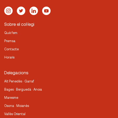
Sobre el col·legi
Què fem
Premsa
Contacte
Horaris
Delegacions
Alt Penedès · Garraf
Bages · Berguedà · Anoia
Maresme
Osona · Moianès
Vallès Oriental