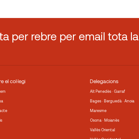
sta per rebre per email tota la
e el col·legi
Delegacions
fem
Alt Penedès · Garraf
sa
Bages · Berguedà · Anoia
acte
Maresme
is
Osona · Moianès
Vallès Oriental