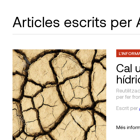
Articles escrits per
L'INFORM
Cal 
hídri
Reutilitza
per fer fro
Escrit
per
Més infor