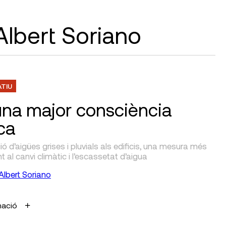
 Albert Soriano
ATIU
una major consciència
ca
ció d’aigües grises i pluvials als edificis, una mesura més
nt al canvi climàtic i l’escassetat d’aigua
Albert Soriano
mació