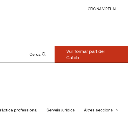
OFICINA VIRTUAL
Vull formar part del
Cerca
Cateb
ràctica professional
Serveis jurídics
Altres seccions
Sin categorizar