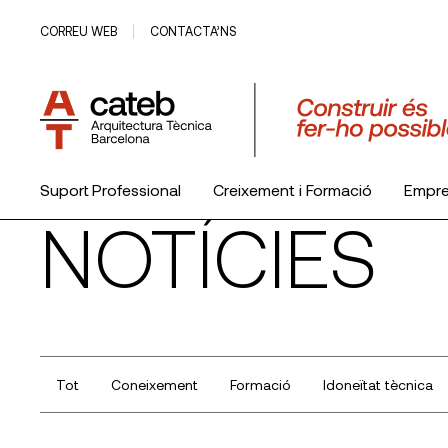
CORREU WEB
CONTACTA’NS
Suport Professional
Creixement i Formació
Empr
NOTÍCIES
El Col·legi
Tot
Coneixement
Formació
Idoneïtat tècnica