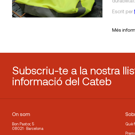
durabilita
Escrit
per
Més infor
Subscriu-te a la nostra lli
informació del Cateb
On som
Sobr
Bon Pastor, 5
Què 
08021 · Barcelona
Prem