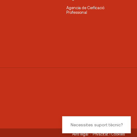
Agencia de Cerficació
Professional
Necessites suport tècnic?
Avís legal
Privacitat i Cookies