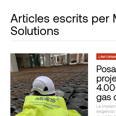
Articles escrits per
Solutions
L'INFORM
Posa
proj
4.00
gas 
La implem
exigència 