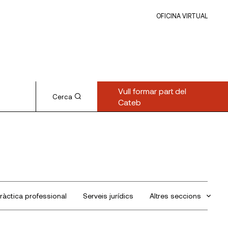
OFICINA VIRTUAL
Vull formar part del
Cerca
Cateb
ràctica professional
Serveis jurídics
Altres seccions
Sin categorizar