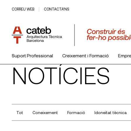
CORREU WEB
CONTACTA’NS
Suport Professional
Creixement i Formació
Empr
NOTÍCIES
El Col·legi
Tot
Coneixement
Formació
Idoneïtat tècnica