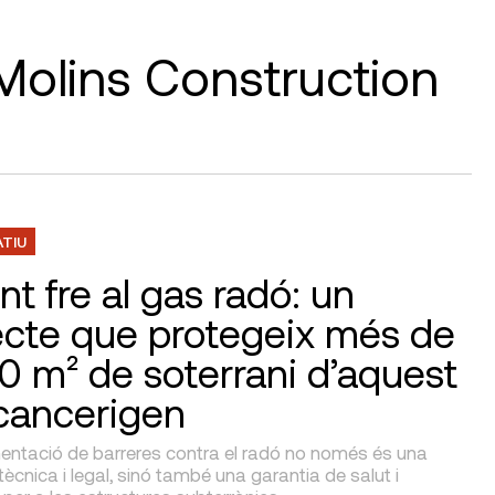
 Molins Construction
ATIU
nt fre al gas radó: un
ecte que protegeix més de
0 m² de soterrani d’aquest
cancerigen
entació de barreres contra el radó no només és una
tècnica i legal, sinó també una garantia de salut i