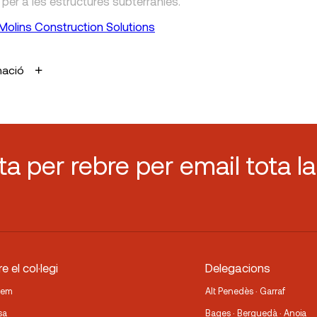
t per a les estructures subterrànies.
Molins Construction Solutions
mació
sta per rebre per email tota la
e el col·legi
Delegacions
fem
Alt Penedès · Garraf
sa
Bages · Berguedà · Anoia