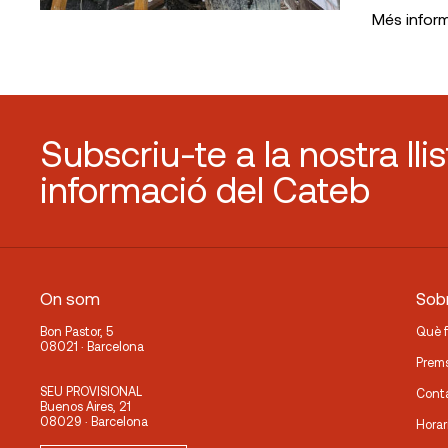
Més infor
Subscriu-te a la nostra lli
informació del Cateb
On som
Sobr
Bon Pastor, 5
Què 
08021 · Barcelona
Prem
SEU PROVISIONAL
Cont
Buenos Aires, 21
08029 · Barcelona
Horar