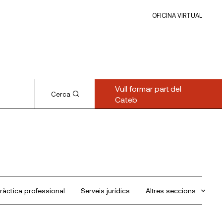
OFICINA VIRTUAL
Vull formar part del
Cerca
Cateb
ràctica professional
Serveis jurídics
Altres seccions
Sin categorizar