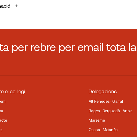
mació
sta per rebre per email tota la
e el col·legi
Delegacions
fem
Alt Penedès · Garraf
sa
Bages · Berguedà · Anoia
acte
Maresme
is
Osona · Moianès