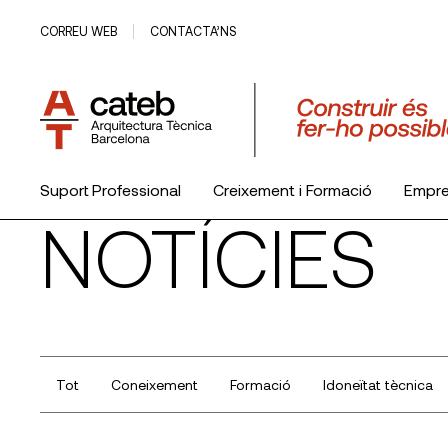
CORREU WEB
CONTACTA’NS
Suport Professional
Creixement i Formació
Empr
NOTÍCIES
El Col·legi
Tot
Coneixement
Formació
Idoneïtat tècnica