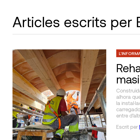
Articles escrits pe
L'INFORM
Rehab
masi
Construïda
alhora qu
la instal·
carregador
entre d’alt
Escrit
per