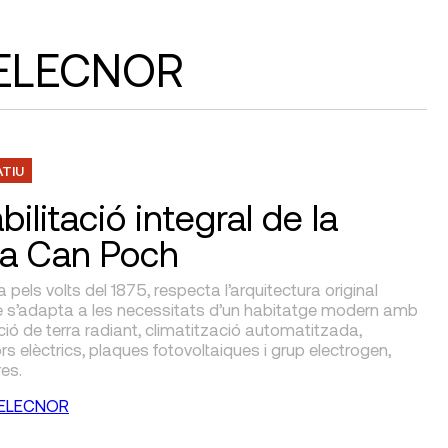
r ELECNOR
ATIU
ilitació integral de la
a Can Poch
 pels volts del 1875, respecta l’arquitectura original
e s’adapta a les necessitats d’un habitatge modern amb
lació de terra radiant, climatització automatitzada,
s elèctrics, plaques fotovoltaiques i grup electrogen,
res.
ELECNOR