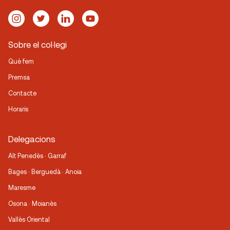
Sobre el col·legi
Què fem
Premsa
Contacte
Horaris
Delegacions
Alt Penedès · Garraf
Bages · Berguedà · Anoia
Maresme
Osona · Moianès
Vallès Oriental