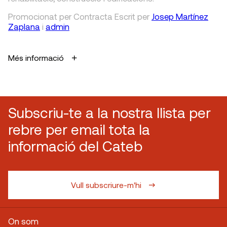
Promocionat per Contracta
Escrit
per
Josep Martínez
Zaplana
i
admin
Més informació
Subscriu-te a la nostra llista per
rebre per email tota la
informació del Cateb
Vull subscriure-m'hi
On som