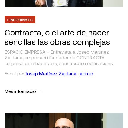
L'INFORMATIU
Contracta, o el arte de hacer
sencillas las obras complejas
ESPACIO EMPRESA – Entrevista a Josep Martínez
Zaplana, empresari i fundador de CONTRACTA
empresa de rehabilitació, construcció i edificacions.
Escrit
per
Josep Martínez Zaplana
i
admin
Més informació