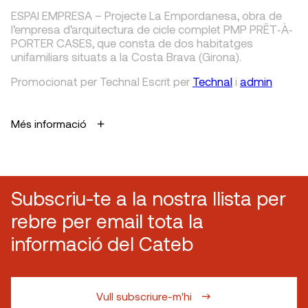
ESPAI EMPRESA – Projecte La Empordanesa, obra de
l’empresa d’arquitectura de cicle complet PMP PRÊT‐À‐
PORTER CASES, que consta de dos habitatges
unifamiliars situats a la Costa Brava (Girona).
Promocionat per Technal
Escrit
per
Technal
i
admin
Més informació
Subscriu-te a la nostra llista per
rebre per email tota la
informació del Cateb
Vull subscriure-m'hi