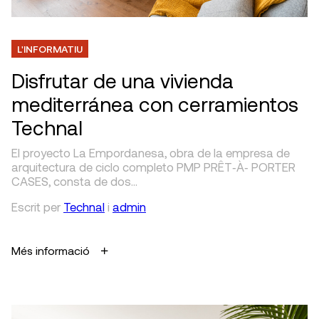
L'INFORMATIU
Disfrutar de una vivienda
mediterránea con cerramientos
Technal
El proyecto La Empordanesa, obra de la empresa de
arquitectura de ciclo completo PMP PRÊT‐À‐ PORTER
CASES, consta de dos…
Escrit
per
Technal
i
admin
Més informació