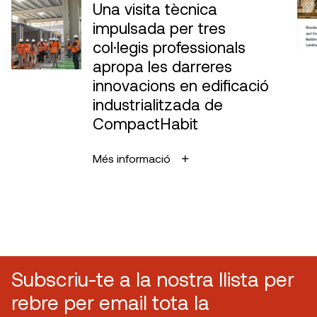
Una visita tècnica
impulsada per tres
col·legis professionals
apropa les darreres
innovacions en edificació
industrialitzada de
CompactHabit
Més informació
Subscriu-te a la nostra llista per
rebre per email tota la