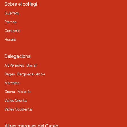
Sobre el col·legi
Què fem
Premsa
Contacte
Horaris
Delegacions
Alt Penedès · Garraf
Bages · Berguedà · Anoia
Maresme
Osona · Moianès
Vallès Oriental
Vallès Occidental
Altres marques del Cateb