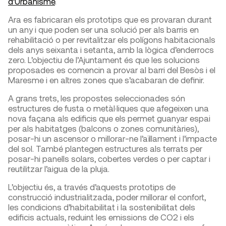
d’Urbanisme
.
Ara es fabricaran els prototips que es provaran durant
un any i que poden ser una solució per als barris en
rehabilitació o per revitalitzar els polígons habitacionals
dels anys seixanta i setanta, amb la lògica d’enderrocs
zero. L’objectiu de l’Ajuntament és que les solucions
proposades es comencin a provar al barri del Besòs i el
Maresme i en altres zones que s’acabaran de definir.
A grans trets, les propostes seleccionades són
estructures de fusta o metàl·liques que afegeixen una
nova façana als edificis que els permet guanyar espai
per als habitatges (balcons o zones comunitàries),
posar-hi un ascensor o millorar-ne l’aïllament i l’impacte
del sol. També plantegen estructures als terrats per
posar-hi panells solars, cobertes verdes o per captar i
reutilitzar l’aigua de la pluja.
L’objectiu és, a través d’aquests prototips de
construcció industrialitzada, poder millorar el confort,
les condicions d’habitabilitat i la sostenibilitat dels
edificis actuals, reduint les emissions de CO2 i els