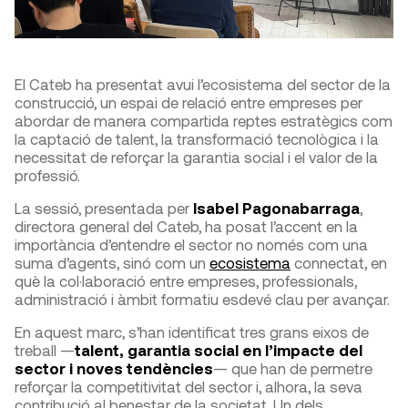
El Cateb ha presentat avui l’ecosistema del sector de la
construcció, un espai de relació entre empreses per
abordar de manera compartida reptes estratègics com
la captació de talent, la transformació tecnològica i la
necessitat de reforçar la garantia social i el valor de la
professió.
La sessió, presentada per
Isabel Pagonabarraga
,
directora general del Cateb, ha posat l’accent en la
importància d’entendre el sector no només com una
suma d’agents, sinó com un
ecosistema
connectat, en
què la col·laboració entre empreses, professionals,
administració i àmbit formatiu esdevé clau per avançar.
En aquest marc, s’han identificat tres grans eixos de
treball —
talent, garantia social en l’impacte del
sector i noves tendències
— que han de permetre
reforçar la competitivitat del sector i, alhora, la seva
contribució al benestar de la societat. Un dels