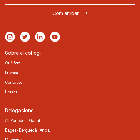
Com arribar
Sobre el col·legi
Què fem
Premsa
Contacte
Horaris
Delegacions
Alt Penedès · Garraf
Bages · Berguedà · Anoia
Maresme