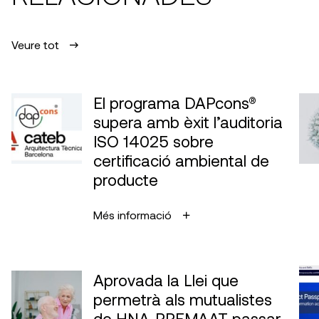
Veure tot
El programa DAPcons®
supera amb èxit l’auditoria
ISO 14025 sobre
certificació ambiental de
producte
Més informació
Aprovada la Llei que
permetrà als mutualistes
de HNA-PREMAAT passar