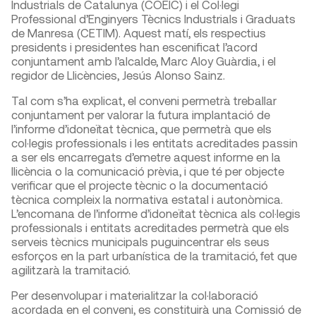
Industrials de Catalunya (COEIC) i el Col·legi
Professional d’Enginyers Tècnics Industrials i Graduats
de Manresa (CETIM). Aquest matí, els respectius
presidents i presidentes han escenificat l’acord
conjuntament amb l’alcalde, Marc Aloy Guàrdia, i el
regidor de Llicències, Jesús Alonso Sainz.
Tal com s’ha explicat, el conveni permetrà treballar
conjuntament per valorar la futura implantació de
l’informe d’idoneïtat tècnica, que permetrà que els
col·legis professionals i les entitats acreditades passin
a ser els encarregats d’emetre aquest informe en la
llicència o la comunicació prèvia, i que té per objecte
verificar que el projecte tècnic o la documentació
tècnica compleix la normativa estatal i autonòmica.
L’encomana de l’informe d’idoneïtat tècnica als col·legis
professionals i entitats acreditades permetrà que els
serveis tècnics municipals puguincentrar els seus
esforços en la part urbanística de la tramitació, fet que
agilitzarà la tramitació.
Per desenvolupar i materialitzar la col·laboració
acordada en el conveni, es constituirà una Comissió de