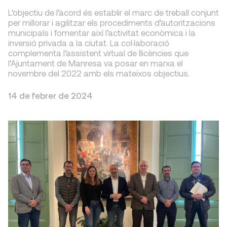
L’objectiu de l’acord és establir el marc de treball conjunt
per millorar i agilitzar els procediments d’autoritzacions
municipals i fomentar així l’activitat econòmica i la
inversió privada a la ciutat. La col·laboració
complementa l’assistent virtual de llicències que
l’Ajuntament de Manresa va posar en marxa el
novembre del 2022 amb els mateixos objectius.
14 de febrer de 2024