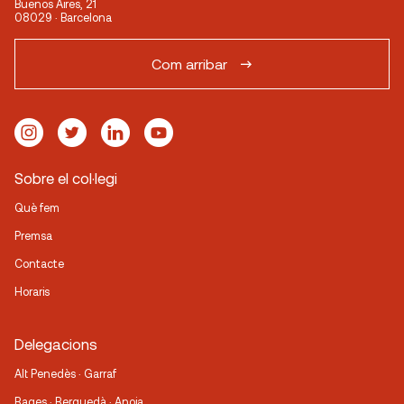
Buenos Aires, 21
08029 · Barcelona
Com arribar
Sobre el col·legi
Què fem
Premsa
Contacte
Horaris
Delegacions
Alt Penedès · Garraf
Bages · Berguedà · Anoia