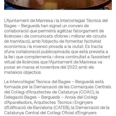
L’Ajuntament de Manresa i la Intercol·legial Tècnica del
Bages – Berguedà han signat un conveni de
col·laboració que permetrà agilitzar l’atorgament de
llicències i de comunicats d’obres i millorar els circuits
de tramitació, amb l’objectiu de fomentar l’activitat
econòmica i la inversió privada a la ciutat. Es tracta
d’una col·laboració publicoprivada que està prevista a
la llei i que complementa i dona continuïtat a l’assistent
virtual de llicències que l’Ajuntament de Manresa va
posar en marxa el novembre del 2022 amb els
mateixos objectius.
La Intercol·legial Tècnica del Bages – Berguedà està
formada per la Demarcació de les Comarques Centrals
del Col·legi d’Arquitectes de Catalunya (COAC), la
Delegació Bages – Berguedà – Anoia del Col·legi
d’Aparelladors, Arquitectes Tècnics i Enginyers
d’Edificació de Barcelona (CATEB), la Demarcació de la
Catalunya Central del Col·legi Oficial d’Enginyers