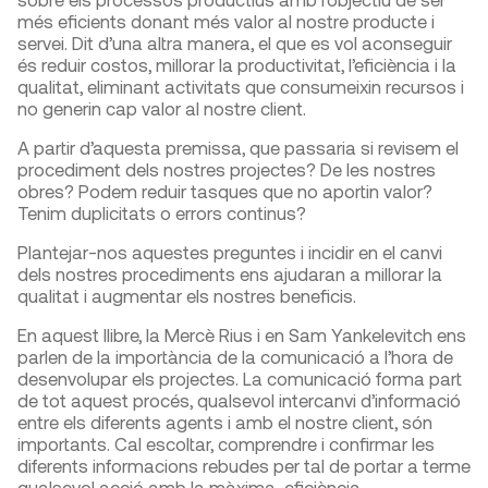
més eficients donant més valor al nostre producte i
servei. Dit d’una altra manera, el que es vol aconseguir
és reduir costos, millorar la productivitat, l’eficiència i la
qualitat, eliminant activitats que consumeixin recursos i
no generin cap valor al nostre client.
A partir d’aquesta premissa, que passaria si revisem el
procediment dels nostres projectes? De les nostres
obres? Podem reduir tasques que no aportin valor?
Tenim duplicitats o errors continus?
Plantejar-nos aquestes preguntes i incidir en el canvi
dels nostres procediments ens ajudaran a millorar la
qualitat i augmentar els nostres beneficis.
En aquest llibre, la Mercè Rius i en Sam Yankelevitch ens
parlen de la importància de la comunicació a l’hora de
desenvolupar els projectes. La comunicació forma part
de tot aquest procés, qualsevol intercanvi d’informació
entre els diferents agents i amb el nostre client, són
importants. Cal escoltar, comprendre i confirmar les
diferents informacions rebudes per tal de portar a terme
qualsevol acció amb la màxima eficiència.