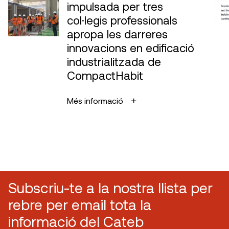
impulsada per tres
col·legis professionals
apropa les darreres
innovacions en edificació
industrialitzada de
CompactHabit
Més informació
Subscriu-te a la nostra llista per
rebre per email tota la
informació del Cateb