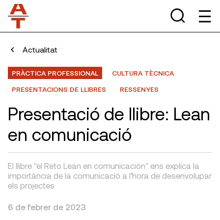
Actualitat
PRÀCTICA PROFESSIONAL
CULTURA TÈCNICA
PRESENTACIONS DE LLIBRES
RESSENYES
Presentació de llibre: Lean
en comunicació
El llibre "el Reto Lean en comunicación" ens explica la
importància de la comunicació a l’hora de desenvolupar
els projectes
6 de febrer de 2023