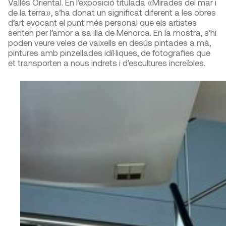
Vallès Oriental. En l’exposició titulada «Mirades del mar i
de la terra», s’ha donat un significat diferent a les obres
d’art evocant el punt més personal que els artistes
senten per l’amor a sa illa de Menorca. En la mostra, s’hi
poden veure veles de vaixells en desús pintades a mà,
pintures amb pinzellades idíl·liques, de fotografies que
et transporten a nous indrets i d’escultures increïbles.