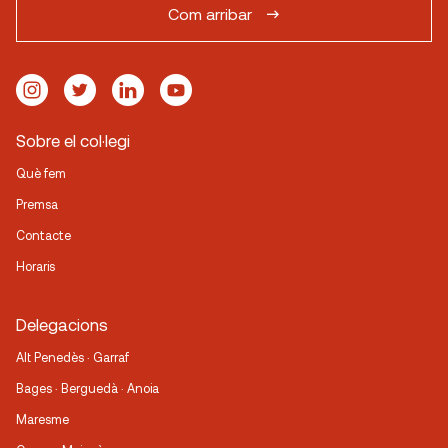
Com arribar
Sobre el col·legi
Què fem
Premsa
Contacte
Horaris
Delegacions
Alt Penedès · Garraf
Bages · Berguedà · Anoia
Maresme