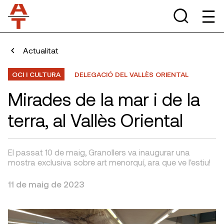
Actualitat
OCI I CULTURA
DELEGACIÓ DEL VALLÈS ORIENTAL
Mirades de la mar i de la
terra, al Vallès Oriental
El passat 10 de maig, Granollers va inaugurar una
mostra exclusiva sobre art menorquí, ara que ve l'estiu!
11 de maig de 2023