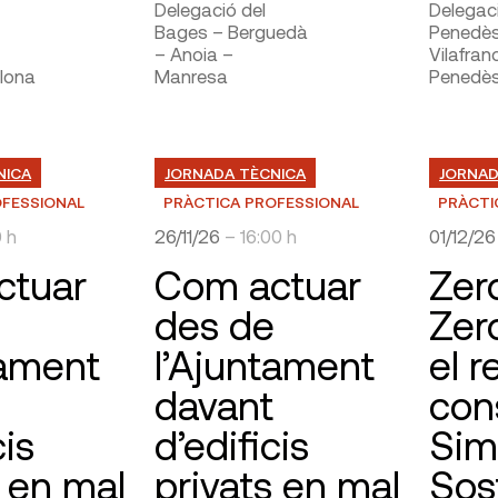
Delegació del
Delegaci
Bages – Berguedà
Penedès
– Anoia –
Vilafran
lona
Manresa
Penedè
NICA
JORNADA TÈCNICA
JORNAD
OFESSIONAL
PRÀCTICA PROFESSIONAL
PRÀCTI
0 h
26/11/26
– 16:00 h
01/12/2
ctuar
Com actuar
Zer
des de
Zer
tament
l’Ajuntament
el r
davant
con
cis
d’edificis
Sim
s en mal
privats en mal
Sost