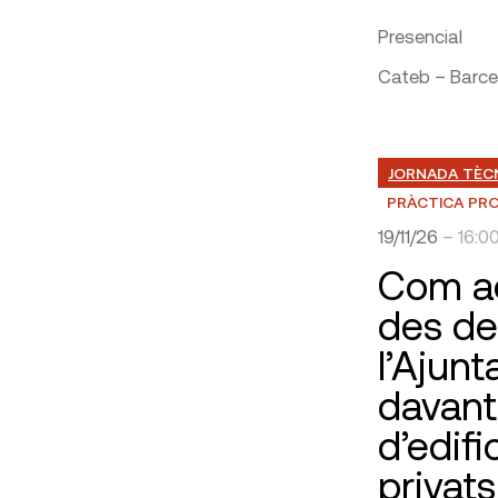
Presencial
Cateb – Barce
JORNADA TÈC
PRÀCTICA PR
19/11/26
– 16:0
Com a
des de
l’Ajun
davant
d’edifi
privat