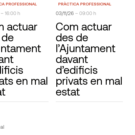
CA PROFESSIONAL
PRÀCTICA PROFESSIONAL
6
– 16:00 h
03/11/26
– 09:00 h
 actuar
Com actuar
 de
des de
juntament
l’Ajuntament
ant
davant
ificis
d’edificis
vats en mal
privats en mal
at
estat
al