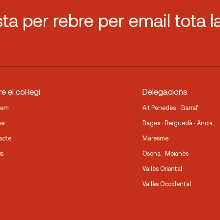
sta per rebre per email tota l
e el col·legi
Delegacions
fem
Alt Penedès · Garraf
sa
Bages · Berguedà · Anoia
acte
Maresme
is
Osona · Moianès
Vallès Oriental
Vallès Occidental