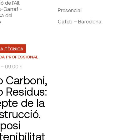
ó de l’Alt
-Garraf –
Presencial
ca del
s
Cateb – Barcelona
A TÈCNICA
CA PROFESSIONAL
6
– 09:00 h
o Carboni,
o Residus:
epte de la
strucció.
posi
enibilitat