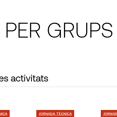
S PER GRUPS
es activitats
NICA
JORNADA TÈCNICA
JORNAD