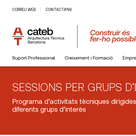
CORREU WEB
CONTACTA’NS
Suport Professional
Creixement i Formació
Empr
El Col·legi
SESSIONS PER GRUPS D’
Programa d’activitats tècniques dirigide
diferents grups d’interès