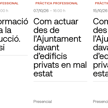
OFESSIONAL
PRÀCTICA PROFESSIONAL
PRÀCTI
:00 h
07/10/26
– 16:00 h
15/10/2
ormació
Com actuar
Com
a la
des de
des
ucció.
l’Ajuntament
l’A
si
davant
dav
d’edificis
d’ed
privats en mal
pri
estat
est
Presencial
Presenci