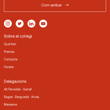
Com arribar
Sobre el col·legi
Què fem
Premsa
Contacte
Horaris
Delegacions
Alt Penedès · Garraf
Bages · Berguedà · Anoia
Maresme