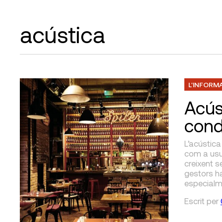
acústica
L'INFORM
Acús
cond
L’acústica
com a usu
creixent se
gestors ha
especialme
Escrit
per