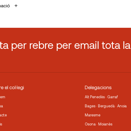
mació
sta per rebre per email tota la
e el col·legi
Delegacions
fem
Alt Penedès · Garraf
sa
Bages · Berguedà · Anoia
acte
Maresme
is
Osona · Moianès