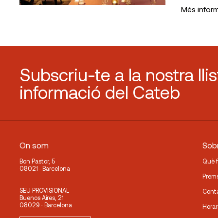
Més infor
Subscriu-te a la nostra lli
informació del Cateb
On som
Sobr
Bon Pastor, 5
Què 
08021 · Barcelona
Prem
SEU PROVISIONAL
Cont
Buenos Aires, 21
08029 · Barcelona
Horar