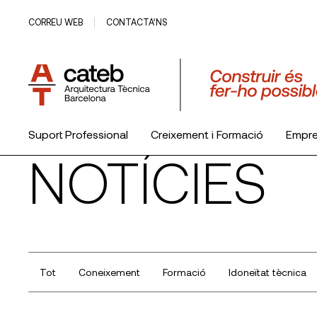
CORREU WEB
CONTACTA’NS
Suport Professional
Creixement i Formació
Empr
NOTÍCIES
El Col·legi
Tot
Coneixement
Formació
Idoneïtat tècnica