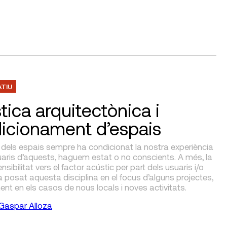
ATIU
tica arquitectònica i
icionament d’espais
 dels espais sempre ha condicionat la nostra experiència
aris d’aquests, haguem estat o no conscients. A més, la
nsibilitat vers el factor acústic per part dels usuaris i/o
 posat aquesta disciplina en el focus d’alguns projectes,
nt en els casos de nous locals i noves activitats.
Gaspar Alloza