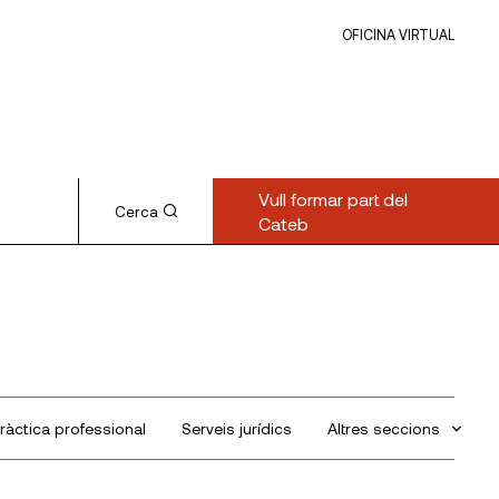
OFICINA VIRTUAL
Vull formar part del
Cerca
Cateb
ràctica professional
Serveis jurídics
Altres seccions
Sin categorizar