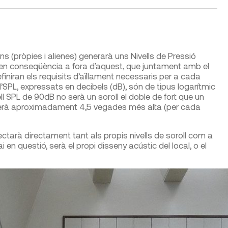
cions (pròpies i alienes) generarà uns Nivells de Pressió
 i en conseqüència a fora d’aquest, que juntament amb el
iniran els requisits d’aïllament necessaris per a cada
 d’SPL, expressats en decibels (dB), són de tipus logarítmic
ell SPL de 90dB no serà un soroll el doble de fort que un
t serà aproximadament 4,5 vegades més alta (per cada
ctarà directament tant als propis nivells de soroll com a
en questió, serà el propi disseny acústic del local, o el