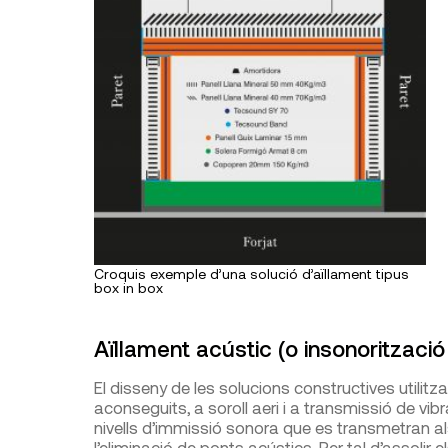
Croquis exemple d’una solució d’aïllament tipus
box in box
Aïllament acústic (o insonorització
El disseny de les solucions constructives utilit
aconseguits, a soroll aeri i a transmissió de vib
nivells d’immissió sonora que es transmetran a
l’eliminació de ponts acústics. Per tal d’assolir 