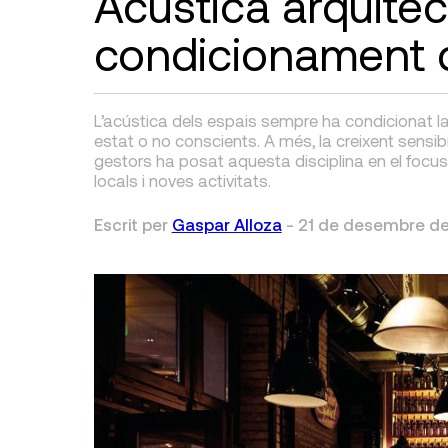
Acústica arquitec
condicionament 
L’acústica dels espais sempre ha condicionat l
estat o no conscients. A més, la creixent sensibil
gestors ha posat aquesta disciplina en el focu
locals i noves activitats.
Escrit per
Gaspar Alloza
-
21 de desembre de