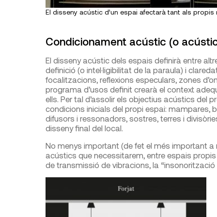
El disseny acústic d’un espai afectarà tant als propi
Condicionament acústic (o acústic
El disseny acústic dels espais definirà entre altr
definició (o intel·ligibilitat de la paraula) i cla
focalitzacions, reflexions especulars, zones d’
programa d’usos definit crearà el context adeq
ells. Per tal d’assolir els objectius acústics del p
condicions inicials del propi espai: mampares, b
difusors i ressonadors, sostres, terres i divisòri
disseny final del local.
No menys important (de fet el més important a 
acústics que necessitarem, entre espais propis i e
de transmissió de vibracions, la “insonoritzac