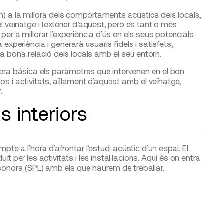
) a la millora dels comportaments acústics dels locals,
 veïnatge i l’exterior d’aquest, però és tant o més
er a millorar l’experiència d’ús en els seus potencials
experiència i generarà usuaris fidels i satisfets,
a bona relació dels locals amb el seu entorn.
era básica els paràmetres que intervenen en el bon
os i activitats, aïllament d’aquest amb el veïnatge,
.
s interiors
te a l’hora d’afrontar l’estudi acústic d’un espai. El
duït per les activitats i les instal·lacions. Aqui és on entra
ó sonora (SPL) amb els que haurem de treballar.