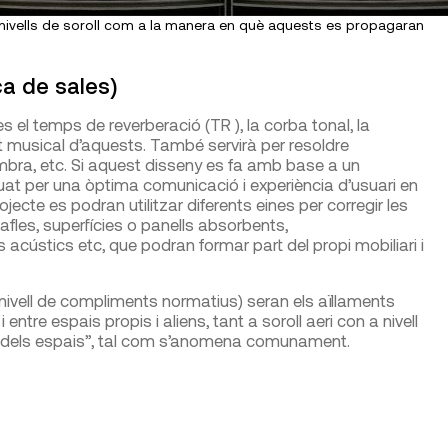
s nivells de soroll com a la manera en què aquests es propagaran
a de sales)
es el temps de reverberació (TR ), la corba tonal, la
redat musical d’aquests. També servirà per resoldre
ombra, etc. Si aquest disseny es fa amb base a un
uat per una òptima comunicació i experiència d’usuari en
rojecte es podran utilitzar diferents eines per corregir les
afles, superfícies o panells absorbents,
es acústics etc, que podran formar part del propi mobiliari i
nivell de compliments normatius) seran els aïllaments
ntre espais propis i aliens, tant a soroll aeri con a nivell
ió dels espais”, tal com s’anomena comunament.