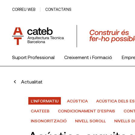
CORREU WEB
CONTACTA’NS
Suport Professional
Creixement i Formació
Empr
El Col·legi
Actualitat
L'INFORMATIU
ACÚSTICA
ACÚSTICA DELS ES
CAATEEB
CONDICIONAMENT D'ESPAIS
CONT
INSONORITZACIÓ
NIVELL SOROLL
NIVELLS 