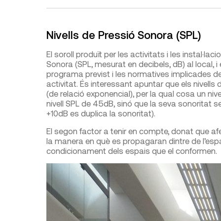
Nivells de Pressió Sonora (SPL)
El soroll produït per les activitats i les instal·la
Sonora (SPL, mesurat en decibels, dB) al local,
programa previst i les normatives implicades def
activitat. És interessant apuntar que els nivells
(de relació exponencial), per la qual cosa un niv
nivell SPL de 45dB, sinó que la seva sonorita
+10dB es duplica la sonoritat).
El segon factor a tenir en compte, donat que afe
la manera en què es propagaran dintre de l’espai 
condicionament dels espais que el conformen.