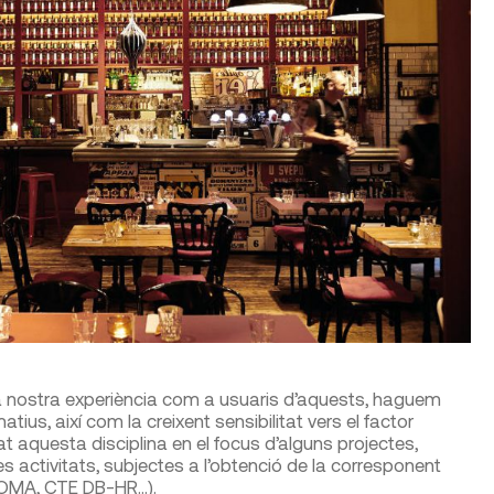
a nostra experiència com a usuaris d’aquests, haguem
ius, així com la creixent sensibilitat vers el factor
at aquesta disciplina en el focus d’alguns projectes,
s activitats, subjectes a l’obtenció de la corresponent
la OMA, CTE DB-HR…).