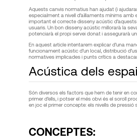
Aquests canvis normatius han ajudat (i ajudaran
especialment a nivell d’aïllaments mínims amb el
important el correcte disseny acústic d’aquests p
usuaris. Un bon disseny acústic millorarà la seva 
potenciarà el propi servei donat i assegurarà un
En aquest article intentarem explicar d’una man
funcionament acústic d’un local, distribució d’us
normatives implicades i punts crítics a destacar
Acústica dels espai
Són diversos els factors que hem de tenir en comp
primer d’ells, i potser el més obvi és el soroll pro
en joc el primer concepte: els nivells de pressi
CONCEPTES: