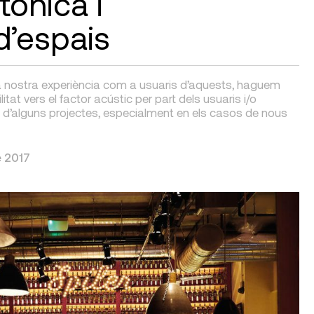
tònica i
d’espais
a nostra experiència com a usuaris d’aquests, haguem
itat vers el factor acústic per part dels usuaris i/o
s d’alguns projectes, especialment en els casos de nous
 2017