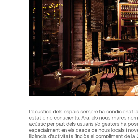
L’acústica dels espais sempre ha condicionat l
estat o no conscients. Ara, els nous marcs normat
acústic per part dels usuaris i/o gestors ha pos
especialment en els casos de nous locals i nove
llicència d’activitats (inclòs el compliment de 