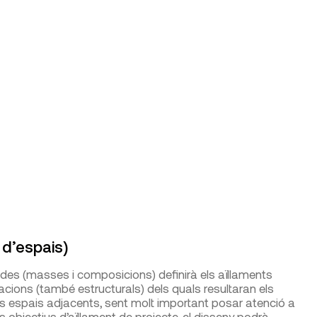
 d’espais)
zades (masses i composicions) definirà els aïllaments
racions (també estructurals) dels quals resultaran els
ls espais adjacents, sent molt important posar atenció a
els objectius d’aïllament de projecte, el disseny podrà