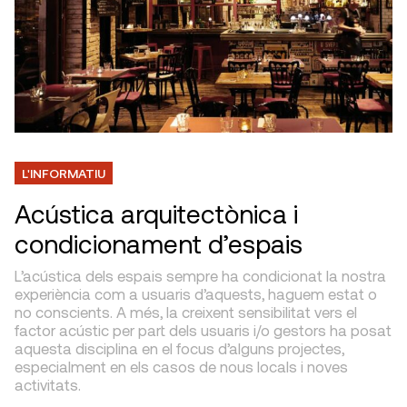
L'INFORMATIU
Acústica arquitectònica i
condicionament d’espais
L’acústica dels espais sempre ha condicionat la nostra
experiència com a usuaris d’aquests, haguem estat o
no conscients. A més, la creixent sensibilitat vers el
factor acústic per part dels usuaris i/o gestors ha posat
aquesta disciplina en el focus d’alguns projectes,
especialment en els casos de nous locals i noves
activitats.