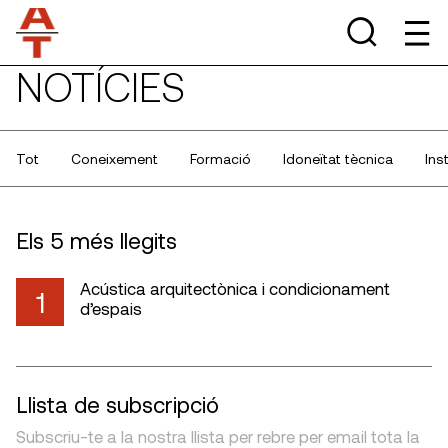
NOTÍCIES
Tot
Coneixement
Formació
Idoneïtat tècnica
Ins
Els 5 més llegits
Acústica arquitectònica i condicionament
1
d’espais
Llista de subscripció
Subscriu-te a la nostra llista per rebre per email tota la