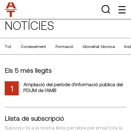
NOTÍCIES
Tot
Coneixement
Formació
Idoneïtat tècnica
Ins
Els 5 més llegits
Ampliació del període d'informació pública del
1
PDUM de l'AMB
Llista de subscripció
Subscriu-te a la nostra llista per rebre per email tota la